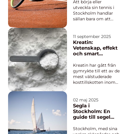
Att börja eller
utveckla sin tennis i
Stockholm handlar
sällan bara om att
boka en bana och slå
bollen fram och
tillbaka. För många
11 september 2025
blir tennislektioner
Kreatin:
Stockholm nyckeln till
Vetenskap, effekt
snabbare utveckling,
och smart
större spelglädje och
användning
en kropp som håller
Kreatin har gått från
för många t...
gymrykte till ett av de
mest välstuderade
kosttillskotten inom
idrottsnutrition.
Intresset beror på att
ämnet levererar
02 maj 2025
mätbara resultat för
Segla i
styrka, kraft och
Stockholm: En
återhämtning och
guide till segel
g&o...
och
seglingsupplevels
Stockholm, med sina