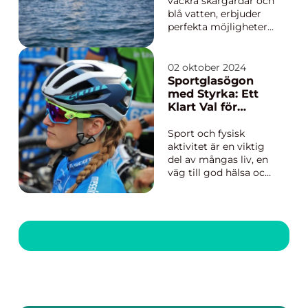
er
vackra skärgårdar och
blå vatten, erbjuder
perfekta möjligheter
för segling. Oavsett
om man är en erfaren
seglare eller
02 oktober 2024
nybörjare, kan du
Sportglasögon
alltid hitta något här
med Styrka: Ett
som passar dina
Klart Val för
behov...
Aktiva Livsstilar
Sport och fysisk
aktivitet är en viktig
del av mångas liv, en
väg till god hälsa och
välbefinnande. Men
för personer som lider
av synnedsättning
kan det vara en
utmaning att idrotta
utan korrekt
synkorrigering. Spo...