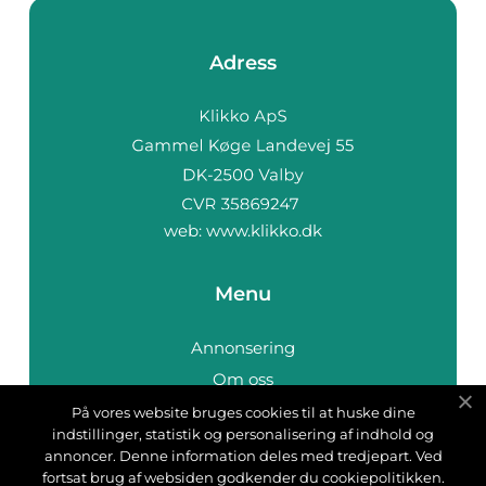
Adress
web:
www.klikko.dk
Menu
Annonsering
Om oss
Cookies
På vores website bruges cookies til at huske dine
indstillinger, statistik og personalisering af indhold og
Kontakta oss
annoncer. Denne information deles med tredjepart. Ved
Sitemap
fortsat brug af websiden godkender du cookiepolitikken.