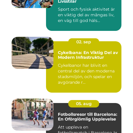
Livsstilar
Sport och fysisk aktivitet är
en viktig del av mångas liv,
en väg till god häls...
02. sep
Cykelbana: En Viktig Del av
Modern Infrastruktur
Cykelbanor har blivit en
central del av den moderna
stadsmiljön, och spelar en
avgörande r...
05. aug
Fotbollsresor till Barcelona:
En Oförglömlig Upplevelse
Att uppleva en
fotbollsmatch i Barcelona är