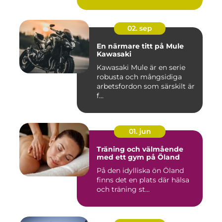
02. sep
En närmare titt på Mule
Kawasaki
Kawasaki Mule är en serie
robusta och mångsidiga
arbetsfordon som särskilt är
f...
01. jun
Träning och välmående
med ett gym på Öland
På den idylliska ön Öland
finns det en plats där hälsa
och träning st...