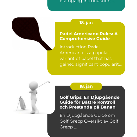
Framgång Introduktion: ...
18. jan
Padel Americano Rules: A
Comprehensive Guide
Introduction Padel
Americano is a popular
variant of padel that has
gained significant popularity
in...
18. jan
Golf Grips: En Djupgående
Guide för Bättre Kontroll
och Prestanda på Banan
En Djupgående Guide om
Golf Grepp Översikt av Golf
Grepp ...