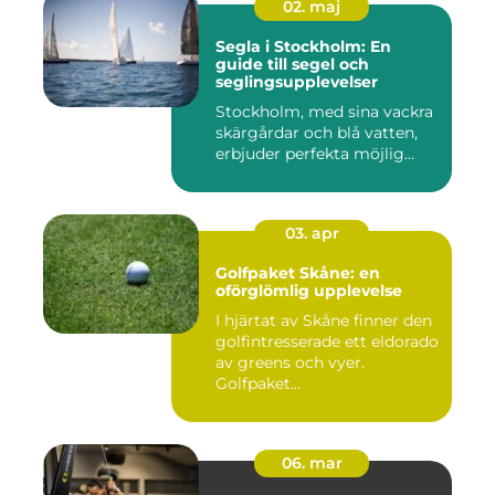
02. maj
Segla i Stockholm: En
guide till segel och
seglingsupplevelser
Stockholm, med sina vackra
skärgårdar och blå vatten,
erbjuder perfekta möjlig...
03. apr
Golfpaket Skåne: en
oförglömlig upplevelse
I hjärtat av Skåne finner den
golfintresserade ett eldorado
av greens och vyer.
Golfpaket...
06. mar