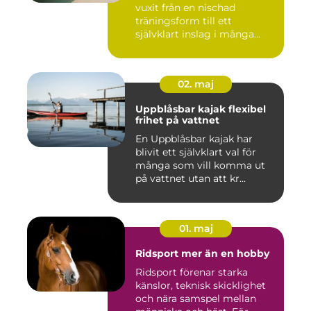
vuxit från en nischad
träningsform till ett
självklart inslag i många
studi...
02. maj
Uppblåsbar kajak flexibel
frihet på vattnet
En Uppblåsbar kajak har
blivit ett självklart val för
många som vill komma ut
på vattnet utan att kr...
01. maj
Ridsport mer än en hobby
Ridsport förenar starka
känslor, teknisk skicklighet
och nära samspel mellan