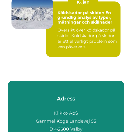
16. jan
Köldskador på skidor: En
grundlig analys av typer,
mätningar och skillnader
Översikt över köldskador på
skidor Köldskador på skidor
är ett allvarligt problem som
kan påverka s...
Adress