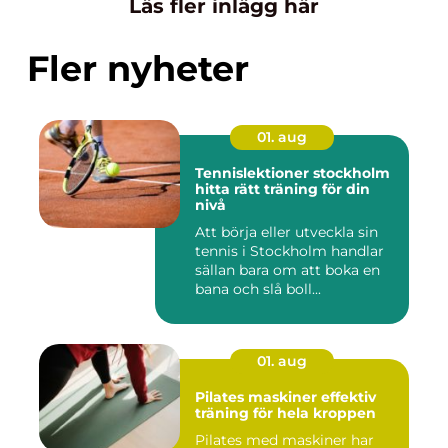
Läs fler inlägg här
Fler nyheter
01. aug
Tennislektioner stockholm
hitta rätt träning för din
nivå
Att börja eller utveckla sin
tennis i Stockholm handlar
sällan bara om att boka en
bana och slå boll...
01. aug
Pilates maskiner effektiv
träning för hela kroppen
Pilates med maskiner har