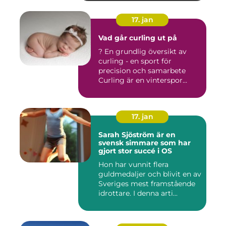
17. jan
Vad går curling ut på
? En grundlig översikt av
curling - en sport för
precision och samarbete
Curling är en vinterspor...
17. jan
Sarah Sjöström är en
svensk simmare som har
gjort stor succé i OS
Hon har vunnit flera
guldmedaljer och blivit en av
Sveriges mest framstående
idrottare. I denna arti...