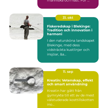
människa och häst. För ...
31. okt
Fiskeredskap i Blekinge:
Tradition och innovation i
harmoni
I den natursköna landskapet
Blekinge, med dess
vidsträckta kustlinjer och
insjöar, &a...
11. sep
Kreatin: Vetenskap, effekt
och smart användning
Kreatin har gått från
gymrykte till ett av de mest
välstuderade kosttillskotten
ino...