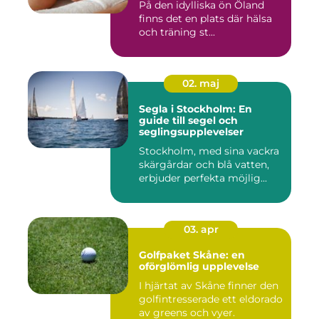
På den idylliska ön Öland
finns det en plats där hälsa
och träning st...
02. maj
Segla i Stockholm: En
guide till segel och
seglingsupplevelser
Stockholm, med sina vackra
skärgårdar och blå vatten,
erbjuder perfekta möjlig...
03. apr
Golfpaket Skåne: en
oförglömlig upplevelse
I hjärtat av Skåne finner den
golfintresserade ett eldorado
av greens och vyer.