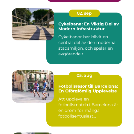
02. sep
Cykelbana: En Viktig Del av
Modern Infrastruktur
Cykelbanor har blivit en
central del av den moderna
stadsmiljön, och spelar en
avgörande r...
05. aug
Fotbollsresor till Barcelona:
En Oförglömlig Upplevelse
Att uppleva en
fotbollsmatch i Barcelona är
en dröm för många
fotbollsentusiast...