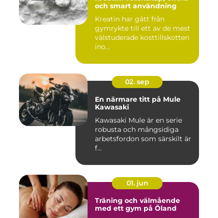
och smart användning
Kreatin har gått från
gymrykte till ett av de mest
välstuderade kosttillskotten
ino...
02. sep
En närmare titt på Mule
Kawasaki
Kawasaki Mule är en serie
robusta och mångsidiga
arbetsfordon som särskilt är
f...
01. jun
Träning och välmående
med ett gym på Öland