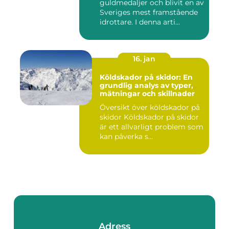
guldmedaljer och blivit en av
Sveriges mest framstående
idrottare. I denna arti...
16. jan
Köldskador på skidor: En
grundlig analys av typer,
mätningar och skillnader
Översikt över köldskador på
skidor Köldskador på skidor
är ett allvarligt problem som
kan påverka s...
Adress