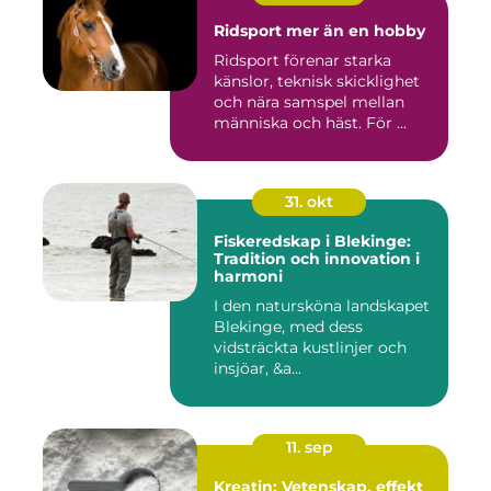
Ridsport mer än en hobby
Ridsport förenar starka
känslor, teknisk skicklighet
och nära samspel mellan
människa och häst. För ...
31. okt
Fiskeredskap i Blekinge:
Tradition och innovation i
harmoni
I den natursköna landskapet
Blekinge, med dess
vidsträckta kustlinjer och
insjöar, &a...
11. sep
Kreatin: Vetenskap, effekt