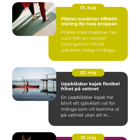
01. aug
Pilates maskiner effektiv
träning för hela kroppen
Pilates med maskiner har
vuxit från en nischad
träningsform till ett
självklart inslag i många
studi...
02. maj
Uppblåsbar kajak flexibel
frihet på vattnet
En Uppblåsbar kajak har
blivit ett självklart val för
många som vill komma ut
på vattnet utan att kr...
01. maj