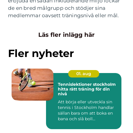
erbjuda en sådan inkluderande miljö lockar
de en bred målgrupp och stödjer sina
medlemmar oavsett träningsnivå eller mål.
Läs fler inlägg här
Fler nyheter
01. aug
Tennislektioner stockholm
hitta rätt träning för din
nivå
Att börja eller utveckla sin
tennis i Stockholm handlar
sällan bara om att boka en
bana och slå boll...