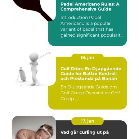
Padel Americano Rules: A
Comprehensive Guide
Introduction Padel
Americano is a popular
variant of padel that has
gained significant popularity
in...
18. jan
Golf Grips: En Djupgående
Guide för Bättre Kontroll
och Prestanda på Banan
En Djupgående Guide om
Golf Grepp Översikt av Golf
Grepp ...
17. jan
Vad går curling ut på