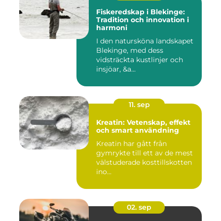
Fiskeredskap i Blekinge:
Tradition och innovation i
harmoni
I den natursköna landskapet
Blekinge, med dess
vidsträckta kustlinjer och
insjöar, &a...
11. sep
Kreatin: Vetenskap, effekt
och smart användning
Kreatin har gått från
gymrykte till ett av de mest
välstuderade kosttillskotten
ino...
02. sep