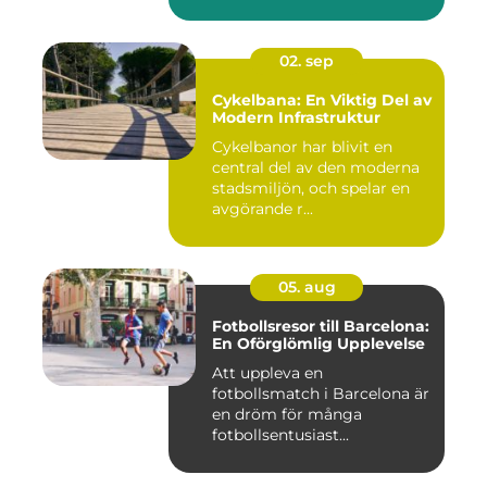
02. sep
Cykelbana: En Viktig Del av
Modern Infrastruktur
Cykelbanor har blivit en
central del av den moderna
stadsmiljön, och spelar en
avgörande r...
05. aug
Fotbollsresor till Barcelona:
En Oförglömlig Upplevelse
Att uppleva en
fotbollsmatch i Barcelona är
en dröm för många
fotbollsentusiast...