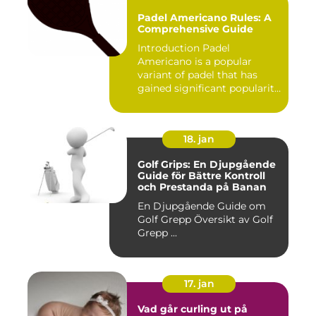
Padel Americano Rules: A
Comprehensive Guide
Introduction Padel
Americano is a popular
variant of padel that has
gained significant popularity
in...
18. jan
Golf Grips: En Djupgående
Guide för Bättre Kontroll
och Prestanda på Banan
En Djupgående Guide om
Golf Grepp Översikt av Golf
Grepp ...
17. jan
Vad går curling ut på