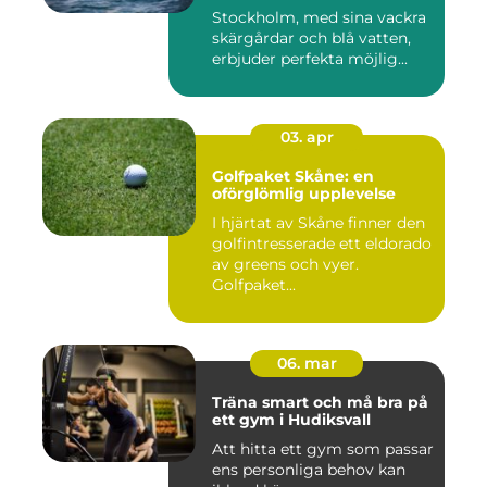
Stockholm, med sina vackra
skärgårdar och blå vatten,
erbjuder perfekta möjlig...
03. apr
Golfpaket Skåne: en
oförglömlig upplevelse
I hjärtat av Skåne finner den
golfintresserade ett eldorado
av greens och vyer.
Golfpaket...
06. mar
Träna smart och må bra på
ett gym i Hudiksvall
Att hitta ett gym som passar
ens personliga behov kan