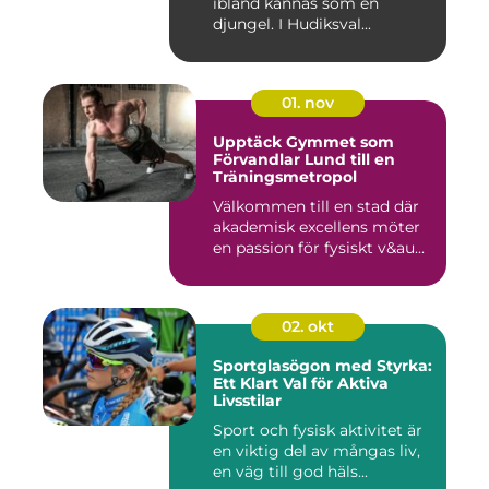
ibland kännas som en
djungel. I Hudiksval...
01. nov
Upptäck Gymmet som
Förvandlar Lund till en
Träningsmetropol
Välkommen till en stad där
akademisk excellens möter
en passion för fysiskt v&au...
02. okt
Sportglasögon med Styrka:
Ett Klart Val för Aktiva
Livsstilar
Sport och fysisk aktivitet är
en viktig del av mångas liv,
en väg till god häls...