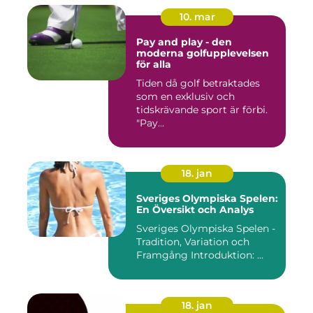
10. mar
Pay and play - den
moderna golfupplevelsen
för alla
Tiden då golf betraktades
som en exklusiv och
tidskrävande sport är förbi.
"Pay...
18. jan
Sveriges Olympiska Spelen:
En Översikt och Analys
Sveriges Olympiska Spelen -
Tradition, Variation och
Framgång Introduktion: ...
18. jan