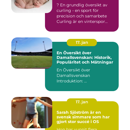
? En grundlig översikt av
curling - en sport för
precision och samarbete
Curling är en vinterspor...
17. jan
En Översikt över
Damallsvenskan: Historik,
Populäritet och Mätningar
En Översikt över
Damallsvenskan
Introduktion: ...
17. jan
Sarah Sjöström är en
svensk simmare som har
gjort stor succé i OS
Hon har vunnit flera