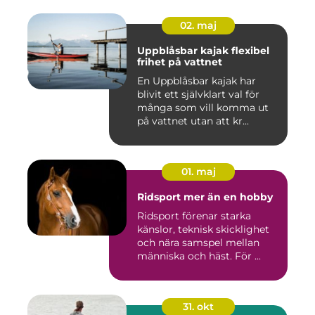
02. maj
Uppblåsbar kajak flexibel
frihet på vattnet
En Uppblåsbar kajak har
blivit ett självklart val för
många som vill komma ut
på vattnet utan att kr...
01. maj
Ridsport mer än en hobby
Ridsport förenar starka
känslor, teknisk skicklighet
och nära samspel mellan
människa och häst. För ...
31. okt