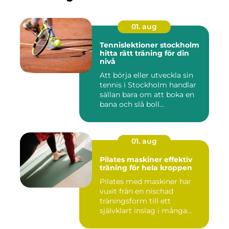
01. aug
Tennislektioner stockholm
hitta rätt träning för din
nivå
Att börja eller utveckla sin
tennis i Stockholm handlar
sällan bara om att boka en
bana och slå boll...
01. aug
Pilates maskiner effektiv
träning för hela kroppen
Pilates med maskiner har
vuxit från en nischad
träningsform till ett
självklart inslag i många
studi...