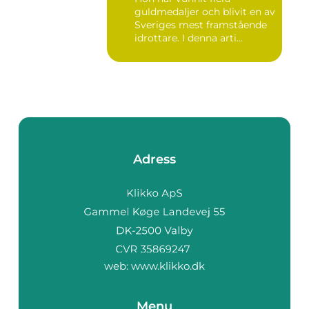
guldmedaljer och blivit en av
Sveriges mest framstående
idrottare. I denna arti...
Adress
web:
www.klikko.dk
Menu