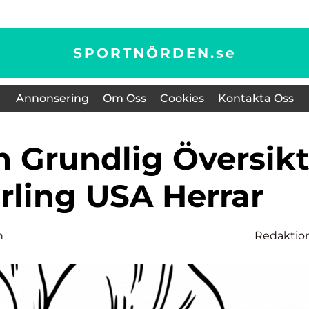
SPORTNÖRDEN.
se
Annonsering
Om Oss
Cookies
Kontakta Oss
rling USA Herrar
n
Redaktio