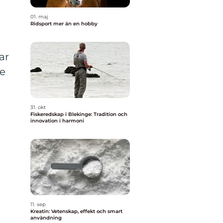
01. maj
Ridsport mer än en hobby
ar
de
31. okt
Fiskeredskap i Blekinge: Tradition och
innovation i harmoni
11. sep
Kreatin: Vetenskap, effekt och smart
användning