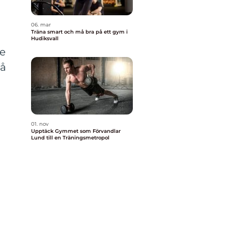
06. mar
Träna smart och må bra på ett gym i
Hudiksvall
de
på
01. nov
Upptäck Gymmet som Förvandlar
Lund till en Träningsmetropol