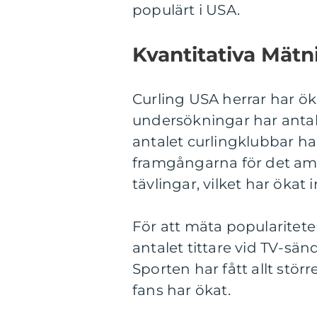
populärt i USA.
Kvantitativa Mätn
Curling USA herrar har ök
undersökningar har antal
antalet curlingklubbar har 
framgångarna för det ame
tävlingar, vilket har ökat 
För att mäta populariteten
antalet tittare vid TV-sän
Sporten har fått allt st
fans har ökat.