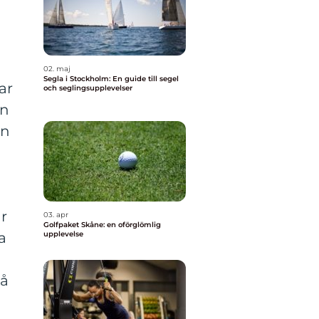
02. maj
Segla i Stockholm: En guide till segel
ar
och seglingsupplevelser
en
an
h
ör
03. apr
Golfpaket Skåne: en oförglömlig
upplevelse
a
på