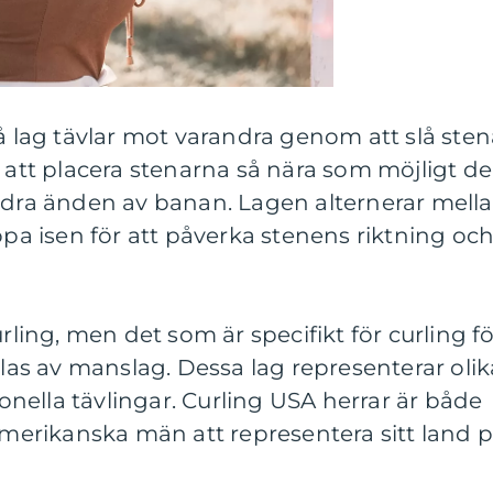
vå lag tävlar mot varandra genom att slå sten
r att placera stenarna så nära som möjligt d
andra änden av banan. Lagen alternerar mell
opa isen för att påverka stenens riktning oc
urling, men det som är specifikt för curling f
elas av manslag. Dessa lag representerar olik
tionella tävlingar. Curling USA herrar är både
 amerikanska män att representera sitt land 