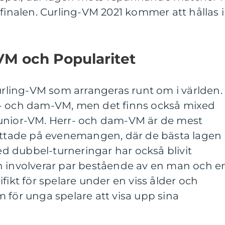
 finalen. Curling-VM 2021 kommer att hållas i
VM och Popularitet
curling-VM som arrangeras runt om i världen.
r- och dam-VM, men det finns också mixed
junior-VM. Herr- och dam-VM är de mest
tittade på evenemangen, där de bästa lagen
xed dubbel-turneringar har också blivit
h involverar par bestående av en man och e
fikt för spelare under en viss ålder och
 för unga spelare att visa upp sina