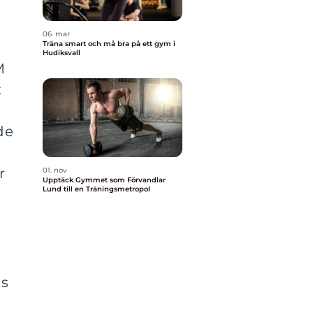
06. mar
Träna smart och må bra på ett gym i
Hudiksvall
M
t
de
r
01. nov
Upptäck Gymmet som Förvandlar
Lund till en Träningsmetropol
ns