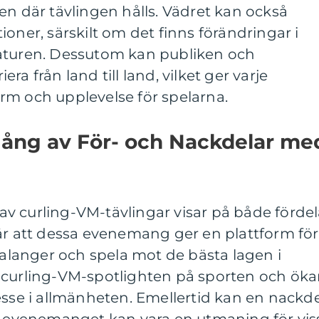
en där tävlingen hålls. Vädret kan också
oner, särskilt om det finns förändringar i
aturen. Dessutom kan publiken och
a från land till land, vilket ger varje
rm och upplevelse för spelarna.
ång av För- och Nackdelar me
v curling-VM-tävlingar visar på både fördel
är att dessa evenemang ger en plattform för
 talanger och spela mot de bästa lagen i
 curling-VM-spotlighten på sporten och öka
esse i allmänheten. Emellertid kan en nackde