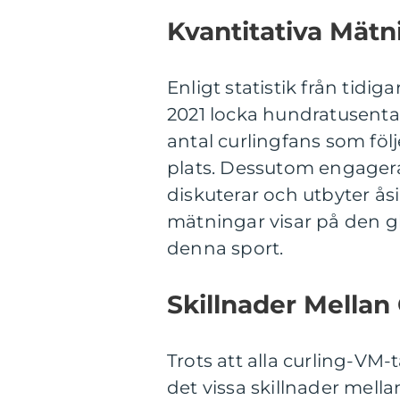
Kvantitativa Mät
Enligt statistik från tidi
2021 locka hundratusentals
antal curlingfans som föl
plats. Dessutom engagera
diskuterar och utbyter ås
mätningar visar på den g
denna sport.
Skillnader Mellan
Trots att alla curling-VM-
det vissa skillnader mell