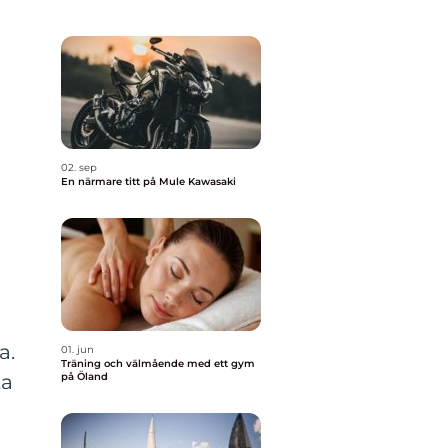
02. sep
En närmare titt på Mule Kawasaki
a.
01. jun
Träning och välmående med ett gym
på Öland
ta