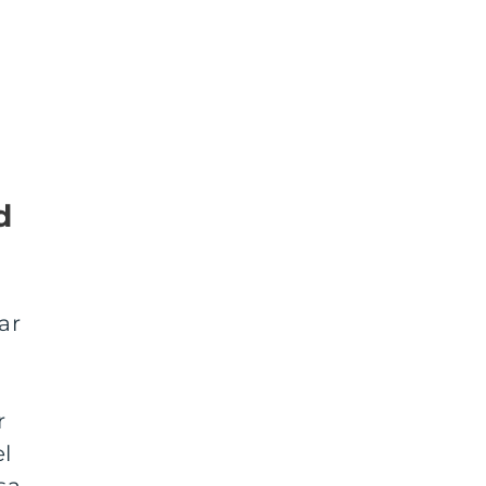
d
ar
r
l