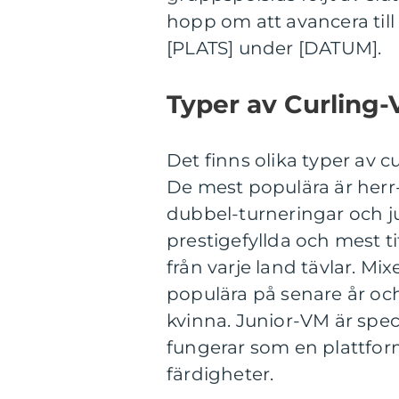
hopp om att avancera till
[PLATS] under [DATUM].
Typer av Curling-
Det finns olika typer av 
De mest populära är her
dubbel-turneringar och 
prestigefyllda och mest 
från varje land tävlar. Mi
populära på senare år oc
kvinna. Junior-VM är speci
fungerar som en plattform
färdigheter.