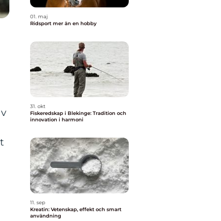
01. maj
Ridsport mer än en hobby
31. okt
av
Fiskeredskap i Blekinge: Tradition och
innovation i harmoni
t
11. sep
Kreatin: Vetenskap, effekt och smart
användning