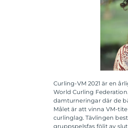
Curling-VM 2021 är en årl
World Curling Federation.
damturneringar där de bäs
Målet är att vinna VM-tit
curlinglag. Tävlingen bes
gruppspelsfas följt av sl