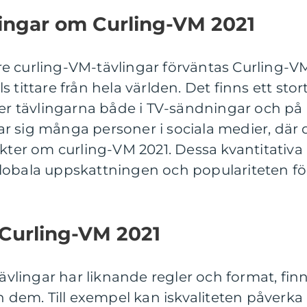
ningar om Curling-VM 2021
gare curling-VM-tävlingar förväntas Curling-V
 tittare från hela världen. Det finns ett stor
jer tävlingarna både i TV-sändningar och på
r sig många personer i sociala medier, där 
ikter om curling-VM 2021. Dessa kvantitativa
lobala uppskattningen och populariteten fö
 Curling-VM 2021
tävlingar har liknande regler och format, fin
an dem. Till exempel kan iskvaliteten påverka