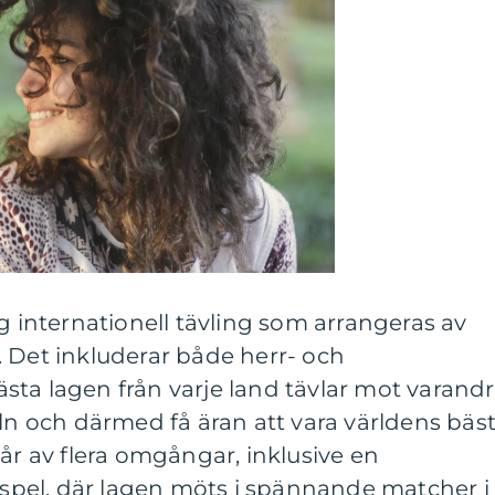
ig internationell tävling som arrangeras av
 Det inkluderar både herr- och
ta lagen från varje land tävlar mot varandr
eln och därmed få äran att vara världens bäs
tår av flera omgångar, inklusive en
utspel, där lagen möts i spännande matcher i