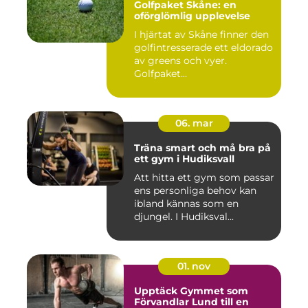
Golfpaket Skåne: en
oförglömlig upplevelse
I hjärtat av Skåne finner den
golfintresserade ett eldorado
av greens och vyer.
Golfpaket...
06. mar
Träna smart och må bra på
ett gym i Hudiksvall
Att hitta ett gym som passar
ens personliga behov kan
ibland kännas som en
djungel. I Hudiksval...
01. nov
Upptäck Gymmet som
Förvandlar Lund till en