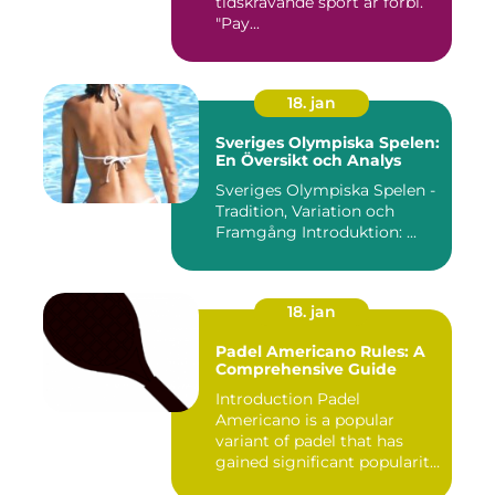
tidskrävande sport är förbi.
"Pay...
18. jan
Sveriges Olympiska Spelen:
En Översikt och Analys
Sveriges Olympiska Spelen -
Tradition, Variation och
Framgång Introduktion: ...
18. jan
Padel Americano Rules: A
Comprehensive Guide
Introduction Padel
Americano is a popular
variant of padel that has
gained significant popularity
in...