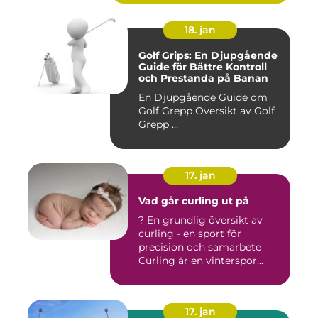
18. jan
Golf Grips: En Djupgående
Guide för Bättre Kontroll
och Prestanda på Banan
En Djupgående Guide om
Golf Grepp Översikt av Golf
Grepp ...
17. jan
Vad går curling ut på
? En grundlig översikt av
curling - en sport för
precision och samarbete
Curling är en vinterspor...
17. jan