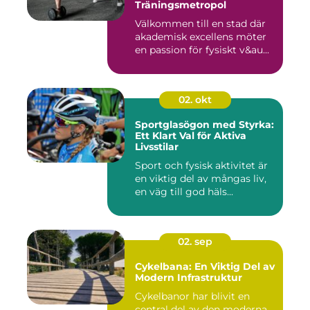
Träningsmetropol
Välkommen till en stad där
akademisk excellens möter
en passion för fysiskt v&au...
02. okt
Sportglasögon med Styrka:
Ett Klart Val för Aktiva
Livsstilar
Sport och fysisk aktivitet är
en viktig del av mångas liv,
en väg till god häls...
02. sep
Cykelbana: En Viktig Del av
Modern Infrastruktur
Cykelbanor har blivit en
central del av den moderna