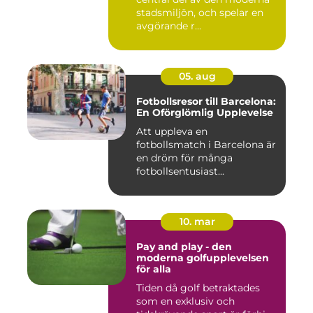
stadsmiljön, och spelar en
avgörande r...
05. aug
Fotbollsresor till Barcelona:
En Oförglömlig Upplevelse
Att uppleva en
fotbollsmatch i Barcelona är
en dröm för många
fotbollsentusiast...
10. mar
Pay and play - den
moderna golfupplevelsen
för alla
Tiden då golf betraktades
som en exklusiv och