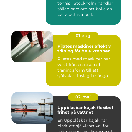
tennis i Stockholm handlar
sällan bara om att boka en
bana och slå boll...
01. aug
Pilates maskiner effektiv
träning för hela kroppen
Pilates med maskiner har
vuxit från en nischad
träningsform till ett
självklart inslag i många
studi...
02. maj
Uppblåsbar kajak flexibel
frihet på vattnet
En Uppblåsbar kajak har
blivit ett självklart val för
många som vill komma ut