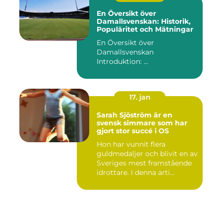
En Översikt över
Damallsvenskan: Historik,
Populäritet och Mätningar
En Översikt över
Damallsvenskan
Introduktion: ...
17. jan
Sarah Sjöström är en
svensk simmare som har
gjort stor succé i OS
Hon har vunnit flera
guldmedaljer och blivit en av
Sveriges mest framstående
idrottare. I denna arti...