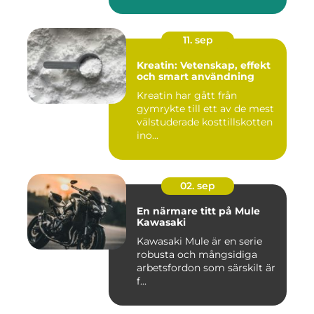
11. sep
Kreatin: Vetenskap, effekt
och smart användning
Kreatin har gått från
gymrykte till ett av de mest
välstuderade kosttillskotten
ino...
02. sep
En närmare titt på Mule
Kawasaki
Kawasaki Mule är en serie
robusta och mångsidiga
arbetsfordon som särskilt är
f...