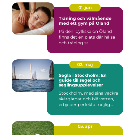
01. jun
Träning och välmående
med ett gym på Öland
På den idylliska ön Öland
finns det en plats där hälsa
och träning st...
02. maj
Segla i Stockholm: En
guide till segel och
seglingsupplevelser
Stockholm, med sina vackra
skärgårdar och blå vatten,
erbjuder perfekta möjlig...
03. apr