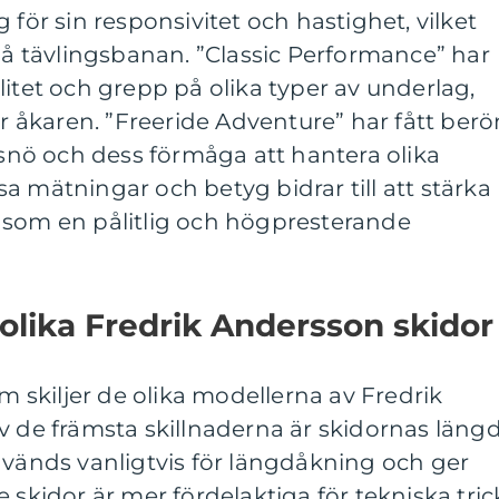
 för sin responsivitet och hastighet, vilket
 på tävlingsbanan. ”Classic Performance” har
litet och grepp på olika typer av underlag,
för åkaren. ”Freeride Adventure” har fått ber
p snö och dess förmåga att hantera olika
a mätningar och betyg bidrar till att stärka
 som en pålitlig och högpresterande
 olika Fredrik Andersson skidor
om skiljer de olika modellerna av Fredrik
v de främsta skillnaderna är skidornas läng
nvänds vanligtvis för längdåkning och ger
 skidor är mer fördelaktiga för tekniska tric