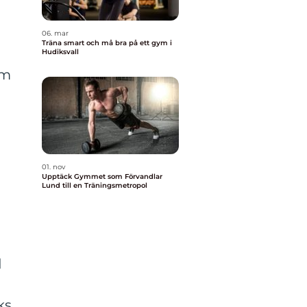
06. mar
Träna smart och må bra på ett gym i
Hudiksvall
öm
01. nov
Upptäck Gymmet som Förvandlar
Lund till en Träningsmetropol
d
ks