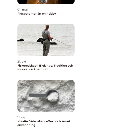
01. maj
Ridsport mer än en hobby
31. okt
Fiskeredskap i Blekinge: Tradition och
innovation i harmoni
11. sep
Kreatin: Vetenskap, effekt och smart
användning