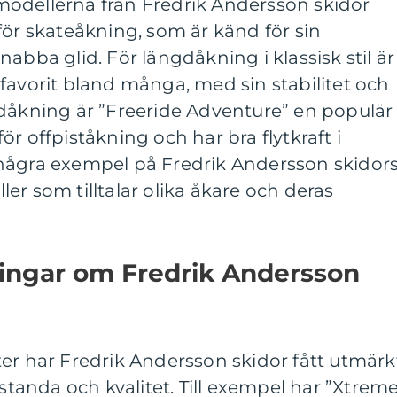
odellerna från Fredrik Andersson skidor
för skateåkning, som är känd för sin
abba glid. För längdåkning i klassisk stil är
favorit bland många, med sin stabilitet och
idåkning är ”Freeride Adventure” en populär
r offpiståkning och har bra flytkraft i
några exempel på Fredrik Andersson skidor
er som tilltalar olika åkare och deras
ningar om Fredrik Andersson
er har Fredrik Andersson skidor fått utmärk
estanda och kvalitet. Till exempel har ”Xtrem