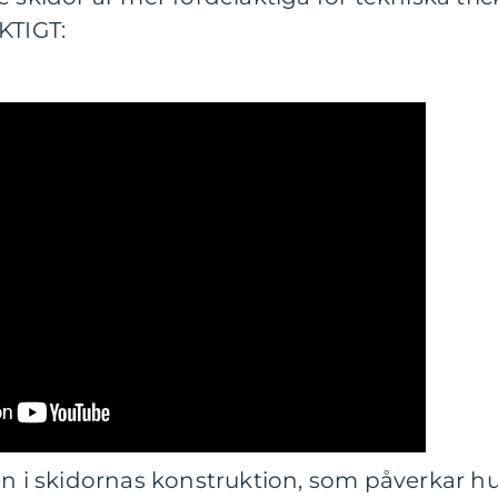
KTIGT:
en i skidornas konstruktion, som påverkar h