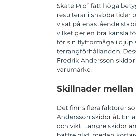
Skate Pro” fått höga betyg
resulterar i snabba tider
visat på enastående stabi
vilket ger en bra känsla 
för sin flytförmåga i dju
terrängförhållanden. Dess
Fredrik Andersson skidor
varumärke.
Skillnader mellan
Det finns flera faktorer s
Andersson skidor åt. En a
och vikt. Längre skidor a
bättre glid, medan kortare