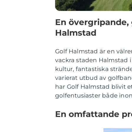
En övergripande, 
Halmstad
Golf Halmstad är en välr
vackra staden Halmstad i s
kultur, fantastiska stränd
varierat utbud av golfb
har Golf Halmstad blivit e
golfentusiaster både ino
En omfattande pr