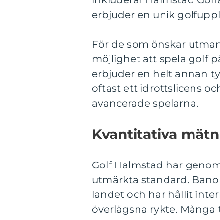
inkluderar Halmstad Gol
erbjuder en unik golfupp
För de som önskar utmana 
möjlighet att spela golf p
erbjuder en helt annan ty
oftast ett idrottslicens 
avancerade spelarna.
Kvantitativa mät
Golf Halmstad har genom å
utmärkta standard. Banor
landet och har hållit inte
överlägsna rykte. Många