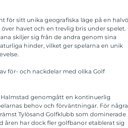
t för sitt unika geografiska läge på en halvö
t över havet och en trevlig bris under spelet.
ana skiljer sig från de andra genom sina
urliga hinder, vilket ger spelarna en unik
velse.
v för- och nackdelar med olika Golf
f Halmstad genomgått en kontinuerlig
pelarnas behov och förväntningar. För någr
 främst Tylösand Golfklubb som dominerade
 åren har dock fler golfbanor etablerat sig