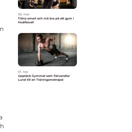
06. mar
Träna smart och må bra på ett gym i
Hudiksvall
en
01. nov
Upptäck Gymmet som Förvandlar
Lund till en Träningsmetropol
a
ch