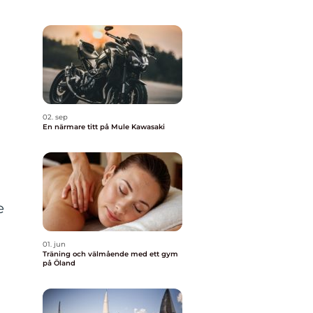
02. sep
En närmare titt på Mule Kawasaki
e
01. jun
Träning och välmående med ett gym
på Öland