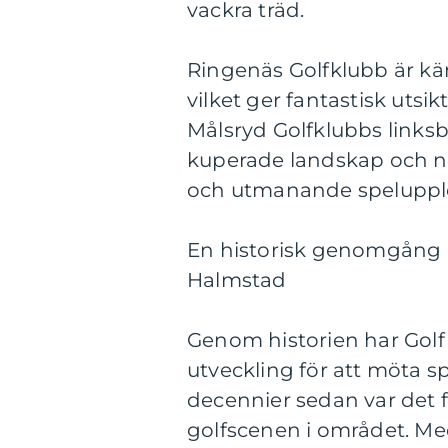
vackra träd.
Ringenäs Golfklubb är kän
vilket ger fantastisk utsik
Målsryd Golfklubbs linksb
kuperade landskap och nat
och utmanande spelupple
En historisk genomgång a
Halmstad
Genom historien har Gol
utveckling för att möta s
decennier sedan var det
golfscenen i området. Med