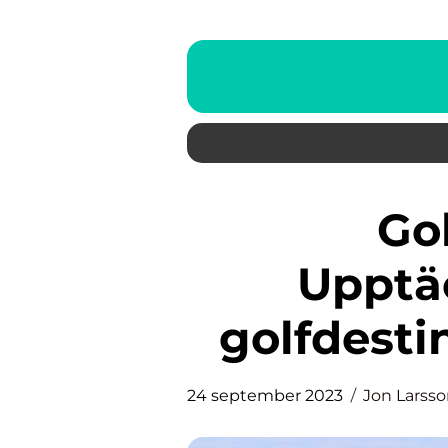
Golf Halmstad:
Upptä
golfdestin
24 september 2023
Jon Larss