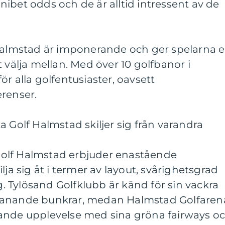
ibet odds och de är alltid intressent av de
 Halmstad är imponerande och ger spelarna 
 välja mellan. Med över 10 golfbanor i
r alla golfentusiaster, oavsett
erenser.
a Golf Halmstad skiljer sig från varandra
i Golf Halmstad erbjuder enastående
lja sig åt i termer av layout, svårighetsgrad
 Tylösand Golfklubb är känd för sin vackra
manande bunkrar, medan Halmstad Golfaren
ande upplevelse med sina gröna fairways o