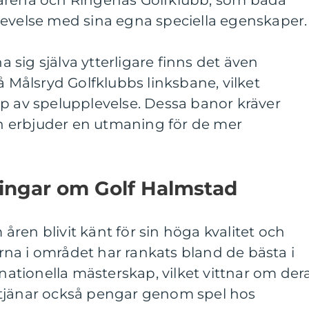
farena och Ringenäs Golfklubb, som båda
levelse med sina egna speciella egenskaper.
sig själva ytterligare finns det även
å Målsryd Golfklubbs linksbane, vilket
p av spelupplevelse. Dessa banor kräver
och erbjuder en utmaning för de mer
ningar om Golf Halmstad
ren blivit känt för sin höga kvalitet och
na i området har rankats bland de bästa i
rnationella mästerskap, vilket vittnar om der
 tjänar också pengar genom spel hos