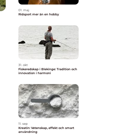
01. maj
Ridsport mer än en hobby
31. okt
Fiskeredskap i Blekinge: Tradition och
innovation i harmoni
11. sep
Kreatin: Vetenskap, effekt och smart
användning