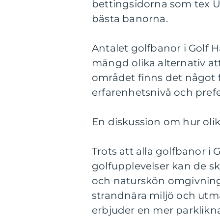
bettingsidorna som tex Un
bästa banorna.
Antalet golfbanor i Golf
mängd olika alternativ att
området finns det något fö
erfarenhetsnivå och pref
En diskussion om hur olik
Trots att alla golfbanor 
golfupplevelser kan de ski
och naturskön omgivning.
strandnära miljö och ut
erbjuder en mer parklikn