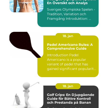
En Översikt och Analys
Sveriges Olympiska Spelen -
Tradition, Variation och
Framgång Introduktion: ...
18. jan
Padel Americano Rules: A
Comprehensive Guide
Introduction Padel
Americano is a popular
variant of padel that has
gained significant popularity
in...
18. jan
Golf Grips: En Djupgående
Guide för Bättre Kontroll
och Prestanda på Banan