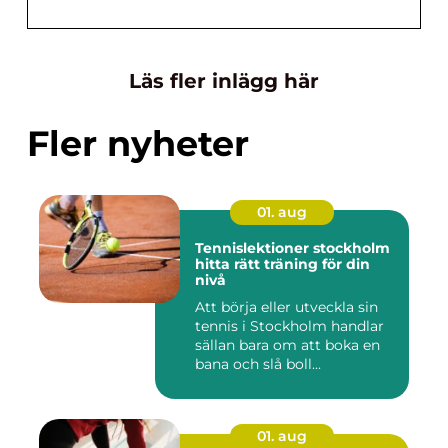
Läs fler inlägg här
Fler nyheter
01. aug
Tennislektioner stockholm
hitta rätt träning för din
nivå
Att börja eller utveckla sin
tennis i Stockholm handlar
sällan bara om att boka en
bana och slå boll...
01. aug