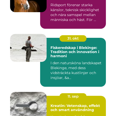
Ridsport förenar starka
känslor, teknisk skicklighet
och nära samspel mellan
människa och häst. För ...
31. okt
Fiskeredskap i Blekinge:
Tradition och innovation i
harmoni
I den natursköna landskapet
Blekinge, med dess
vidsträckta kustlinjer och
insjöar, &a...
11. sep
Kreatin: Vetenskap, effekt
och smart användning