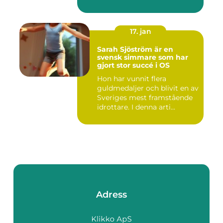
17. jan
Sarah Sjöström är en
svensk simmare som har
gjort stor succé i OS
Hon har vunnit flera
guldmedaljer och blivit en av
Sveriges mest framstående
idrottare. I denna arti...
Adress