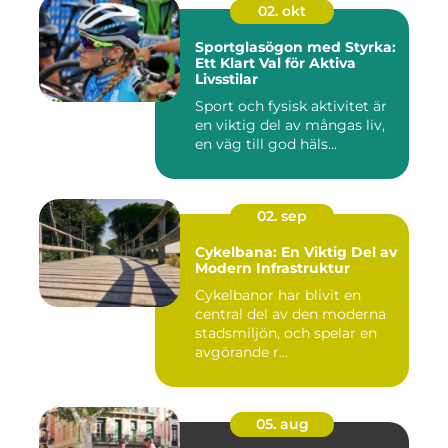
02. okt
Sportglasögon med Styrka:
Ett Klart Val för Aktiva
Livsstilar
Sport och fysisk aktivitet är
en viktig del av mångas liv,
en väg till god häls...
02. sep
Cykelbana: En Viktig Del av
Modern Infrastruktur
Cykelbanor har blivit en
central del av den moderna
stadsmiljön, och spelar en
avgörande r...
05. aug