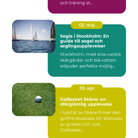
och träning st...
02. maj
Segla i Stockholm: En
guide till segel och
seglingsupplevelser
Stockholm, med sina vackra
skärgårdar och blå vatten,
erbjuder perfekta möjlig...
03. apr
Golfpaket Skåne: en
oförglömlig upplevelse
I hjärtat av Skåne finner den
golfintresserade ett eldorado
av greens och vyer.
Golfpaket...