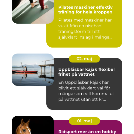
Pilates maskiner effektiv
träning för hela kroppen
Pilates med maskiner har
vuxit från en nischad
träningsform till ett
självklart inslag i många
studi...
02. maj
Uppblåsbar kajak flexibel
frihet på vattnet
En Uppblåsbar kajak har
blivit ett självklart val för
många som vill komma ut
på vattnet utan att kr...
01. maj
Ridsport mer än en hobby