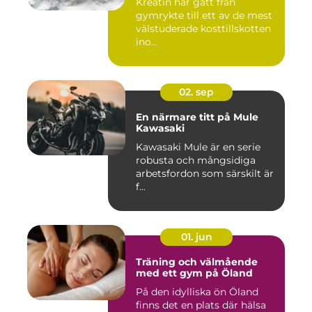
Kreatin har gått från
gymrykte till ett av de mest
välstuderade kosttillskotten
ino...
02. sep
En närmare titt på Mule
Kawasaki
Kawasaki Mule är en serie
robusta och mångsidiga
arbetsfordon som särskilt är
f...
01. jun
Träning och välmående
med ett gym på Öland
På den idylliska ön Öland
finns det en plats där hälsa