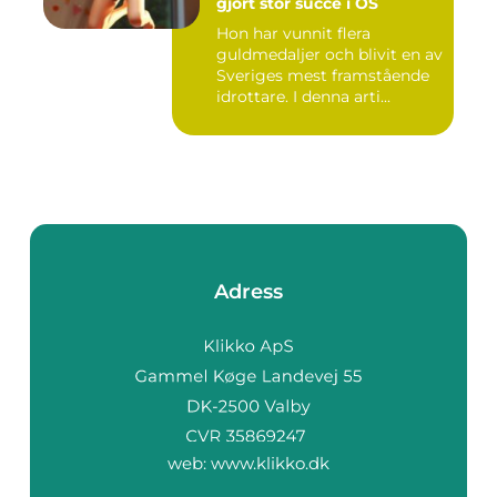
gjort stor succé i OS
Hon har vunnit flera
guldmedaljer och blivit en av
Sveriges mest framstående
idrottare. I denna arti...
Adress
web:
www.klikko.dk