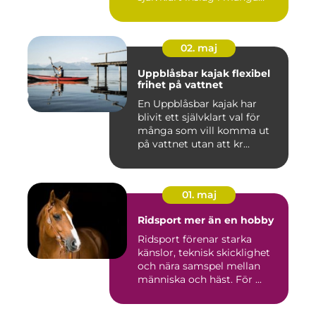
studi...
02. maj
Uppblåsbar kajak flexibel
frihet på vattnet
En Uppblåsbar kajak har
blivit ett självklart val för
många som vill komma ut
på vattnet utan att kr...
01. maj
Ridsport mer än en hobby
Ridsport förenar starka
känslor, teknisk skicklighet
och nära samspel mellan
människa och häst. För ...