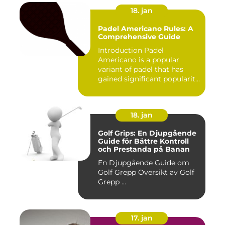
18. jan
Padel Americano Rules: A
Comprehensive Guide
Introduction Padel
Americano is a popular
variant of padel that has
gained significant popularity
in...
18. jan
Golf Grips: En Djupgående
Guide för Bättre Kontroll
och Prestanda på Banan
En Djupgående Guide om
Golf Grepp Översikt av Golf
Grepp ...
17. jan