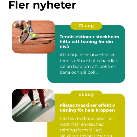
Fler nyheter
01. aug
Tennislektioner stockholm
hitta rätt träning för din
nivå
Att börja eller utveckla sin
tennis i Stockholm handlar
sällan bara om att boka en
bana och slå boll...
01. aug
Pilates maskiner effektiv
träning för hela kroppen
Pilates med maskiner har
vuxit från en nischad
träningsform till ett
självklart inslag i många