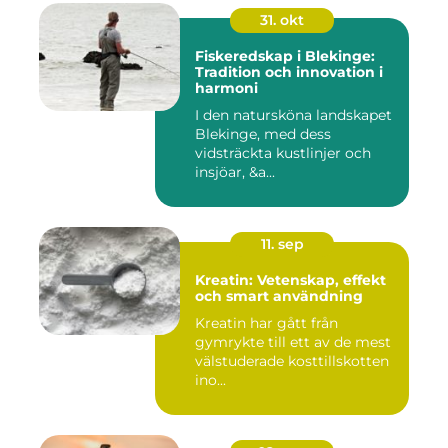
31. okt
Fiskeredskap i Blekinge:
Tradition och innovation i
harmoni
I den natursköna landskapet
Blekinge, med dess
vidsträckta kustlinjer och
insjöar, &a...
11. sep
Kreatin: Vetenskap, effekt
och smart användning
Kreatin har gått från
gymrykte till ett av de mest
välstuderade kosttillskotten
ino...