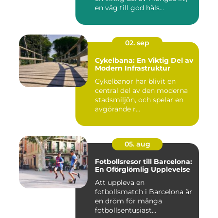
en väg till god häls...
02. sep
Cykelbana: En Viktig Del av
Modern Infrastruktur
Cykelbanor har blivit en
central del av den moderna
stadsmiljön, och spelar en
avgörande r...
05. aug
Fotbollsresor till Barcelona:
En Oförglömlig Upplevelse
Att uppleva en
fotbollsmatch i Barcelona är
en dröm för många
fotbollsentusiast...