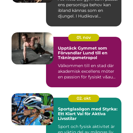
ens personliga behov kan
ibland kännas som en
djungel. I Hudiksval...
01. nov
Upptäck Gymmet som
Förvandlar Lund till en
Träningsmetropol
Välkommen till en stad där
akademisk excellens möter
en passion för fysiskt v&au...
02. okt
Sportglasögon med Styrka:
Ett Klart Val för Aktiva
Livsstilar
Sport och fysisk aktivitet är
en viktig del av mångas liv,