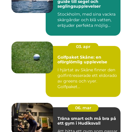
guide till segel och
seglingsupplevelser
Stockholm, med sina vackra
skärgårdar och blå vatten,
erbjuder perfekta möjlig...
03. apr
Golfpaket Skåne: en
oförglömlig upplevelse
I hjärtat av Skåne finner den
golfintresserade ett eldorado
av greens och vyer.
Golfpaket...
06. mar
Träna smart och må bra på
ett gym i Hudiksvall
Att hitta ett gym som passar