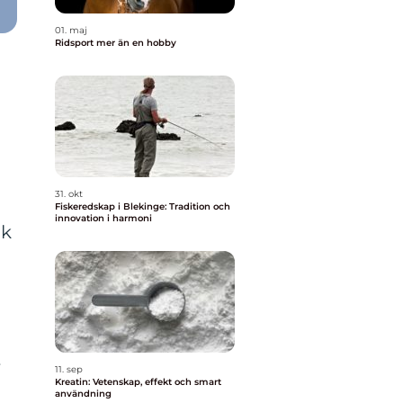
01. maj
Ridsport mer än en hobby
31. okt
Fiskeredskap i Blekinge: Tradition och
innovation i harmoni
sk
r
11. sep
Kreatin: Vetenskap, effekt och smart
användning