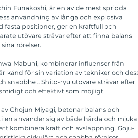
hin Funakoshi, är en av de mest spridda
 Dess användning av långa och explosiva
fasta positioner, ger en kraftfull och
rate utövare strävar efter att finna balans
 sina rörelser.
nwa Mabuni, kombinerar influenser från
är känd för sin variation av tekniker och des
 och snabbhet. Shito-ryu utövare strävar efter
å smidigt och effektivt som möjligt.
av Chojun Miyagi, betonar balans och
Stilen använder sig av både hårda och mjuka
 att kombinera kraft och avslappning. Goju-
teristiska cirkulära och snabba rörelser.