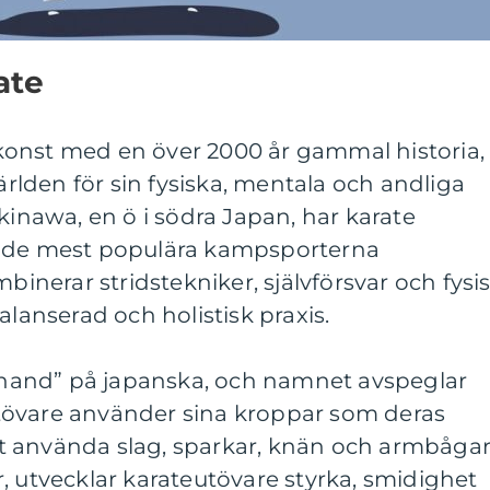
ate
onst med en över 2000 år gammal historia,
världen för sin fysiska, mentala och andliga
kinawa, en ö i södra Japan, har karate
n av de mest populära kampsporterna
mbinerar stridstekniker, självförsvar och fysi
alanserad och holistisk praxis.
m hand” på japanska, och namnet avspeglar
tövare använder sina kroppar som deras
t använda slag, sparkar, knän och armbåga
, utvecklar karateutövare styrka, smidighet