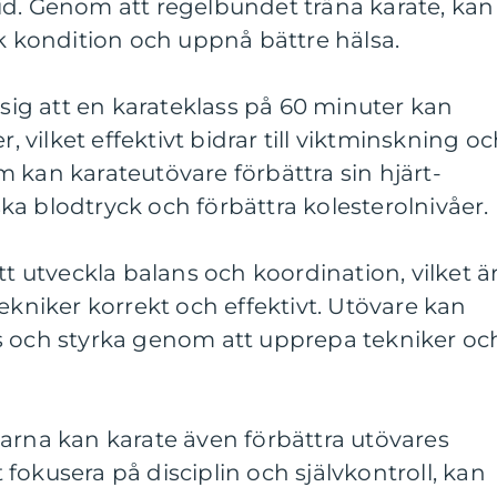
id. Genom att regelbundet träna karate, kan
sk kondition och uppnå bättre hälsa.
 sig att en karateklass på 60 minuter kan
r, vilket effektivt bidrar till viktminskning o
 kan karateutövare förbättra sin hjärt-
a blodtryck och förbättra kolesterolnivåer.
tt utveckla balans och koordination, vilket ä
ekniker korrekt och effektivt. Utövare kan
s och styrka genom att upprepa tekniker oc
arna kan karate även förbättra utövares
fokusera på disciplin och självkontroll, kan