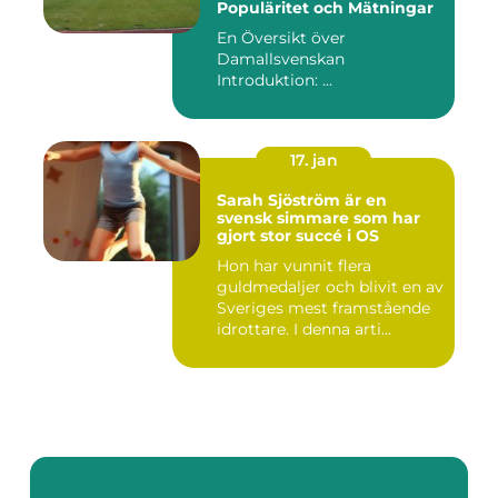
Populäritet och Mätningar
En Översikt över
Damallsvenskan
Introduktion: ...
17. jan
Sarah Sjöström är en
svensk simmare som har
gjort stor succé i OS
Hon har vunnit flera
guldmedaljer och blivit en av
Sveriges mest framstående
idrottare. I denna arti...