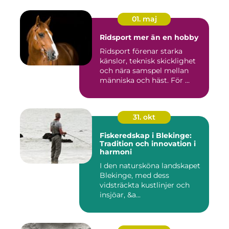
01. maj
Ridsport mer än en hobby
Ridsport förenar starka
känslor, teknisk skicklighet
och nära samspel mellan
människa och häst. För ...
31. okt
Fiskeredskap i Blekinge:
Tradition och innovation i
harmoni
I den natursköna landskapet
Blekinge, med dess
vidsträckta kustlinjer och
insjöar, &a...