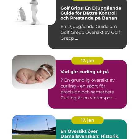
Golf Grips: En Djupgående
Guide för Bättre Kontroll
och Prestanda på Banan
En Djupgående Guide om
Golf Grepp Översikt av Golf
Grepp ...
17. jan
Vad går curling ut på
? En grundlig översikt av
curling - en sport för
precision och samarbete
Curling är en vinterspor...
17. jan
En Översikt över
Damallsvenskan: Historik,