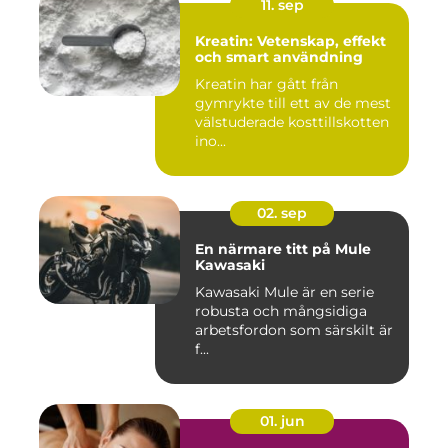
11. sep
Kreatin: Vetenskap, effekt
och smart användning
Kreatin har gått från
gymrykte till ett av de mest
välstuderade kosttillskotten
ino...
02. sep
En närmare titt på Mule
Kawasaki
Kawasaki Mule är en serie
robusta och mångsidiga
arbetsfordon som särskilt är
f...
01. jun