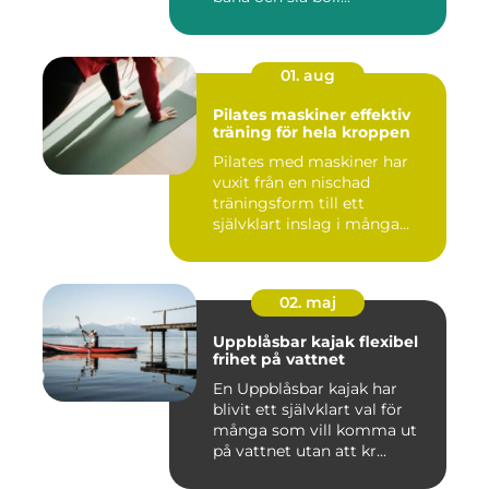
01. aug
Pilates maskiner effektiv
träning för hela kroppen
Pilates med maskiner har
vuxit från en nischad
träningsform till ett
självklart inslag i många
studi...
02. maj
Uppblåsbar kajak flexibel
frihet på vattnet
En Uppblåsbar kajak har
blivit ett självklart val för
många som vill komma ut
på vattnet utan att kr...