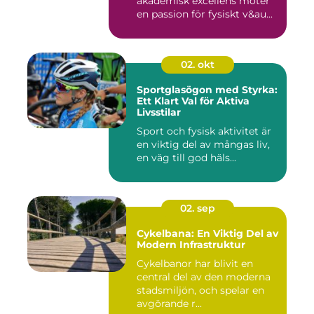
akademisk excellens möter
en passion för fysiskt v&au...
02. okt
Sportglasögon med Styrka:
Ett Klart Val för Aktiva
Livsstilar
Sport och fysisk aktivitet är
en viktig del av mångas liv,
en väg till god häls...
02. sep
Cykelbana: En Viktig Del av
Modern Infrastruktur
Cykelbanor har blivit en
central del av den moderna
stadsmiljön, och spelar en
avgörande r...