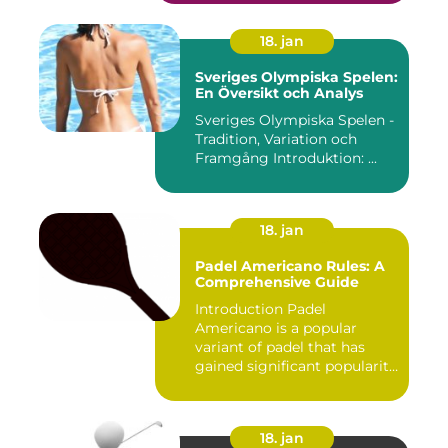
18. jan
Sveriges Olympiska Spelen:
En Översikt och Analys
Sveriges Olympiska Spelen -
Tradition, Variation och
Framgång Introduktion: ...
18. jan
Padel Americano Rules: A
Comprehensive Guide
Introduction Padel
Americano is a popular
variant of padel that has
gained significant popularity
in...
18. jan