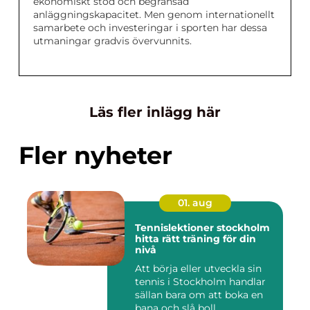
ekonomiskt stöd och begränsad
anläggningskapacitet. Men genom internationellt
samarbete och investeringar i sporten har dessa
utmaningar gradvis övervunnits.
Läs fler inlägg här
Fler nyheter
01. aug
Tennislektioner stockholm
hitta rätt träning för din
nivå
Att börja eller utveckla sin
tennis i Stockholm handlar
sällan bara om att boka en
bana och slå boll...