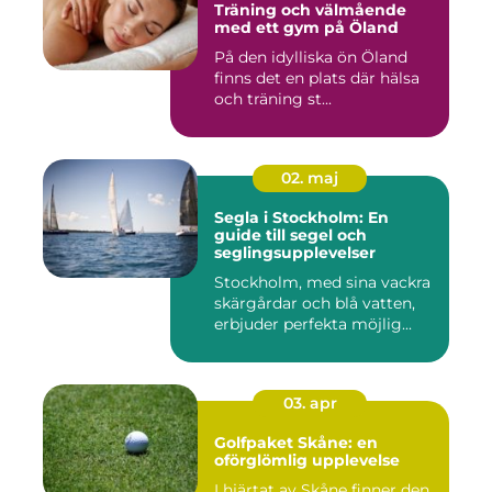
Träning och välmående
med ett gym på Öland
På den idylliska ön Öland
finns det en plats där hälsa
och träning st...
02. maj
Segla i Stockholm: En
guide till segel och
seglingsupplevelser
Stockholm, med sina vackra
skärgårdar och blå vatten,
erbjuder perfekta möjlig...
03. apr
Golfpaket Skåne: en
oförglömlig upplevelse
I hjärtat av Skåne finner den