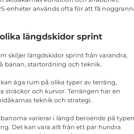
S-enheter används ofta för att få noggrann
olika längdskidor sprint
om skiljer längdskidor sprint från varandra,
på banan, startordning och teknik.
r kan äga rum på olika typer av terräng,
ana sträckor och kurvor. Terrängen har en
idåkarnas teknik och strategi.
tbanorna varierar i längd beroende på type
g. Det kan vara allt från ett par hundra