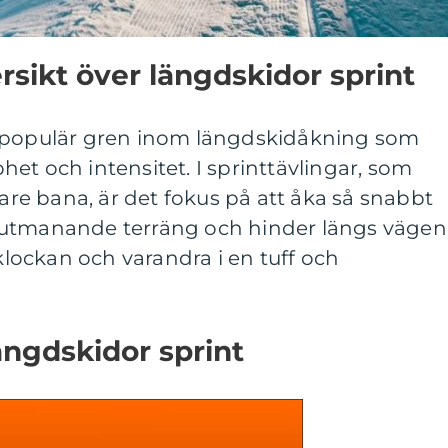
sikt över längdskidor sprint
n populär gren inom längdskidåkning som
et och intensitet. I sprinttävlingar, som
tare bana, är det fokus på att åka så snabbt
 utmanande terräng och hinder längs vägen
ockan och varandra i en tuff och
ängdskidor sprint