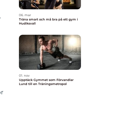
,
06. mar
Träna smart och må bra på ett gym i
Hudiksvall
01. nov
Upptäck Gymmet som Förvandlar
Lund till en Träningsmetropol
ör