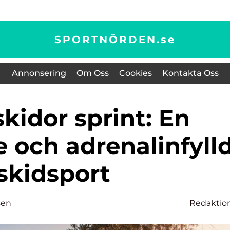
SPORTNÖRDEN.
se
Annonsering
Om Oss
Cookies
Kontakta Oss
 och adrenalinfyll
skidsport
sen
Redaktio