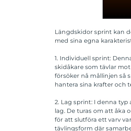
Längdskidor sprint kan del
med sina egna karakteris
1. Individuell sprint: Denn
skidåkare som tävlar mot
försöker nå mållinjen så 
hantera sina krafter och t
2. Lag sprint: I denna typ
lag. De turas om att åka
för att slutföra ett varv 
tävlingsform där samarb