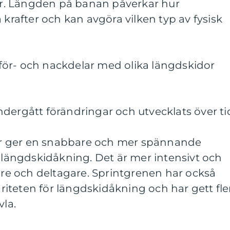
ter. Längden på banan påverkar hur
 krafter och kan avgöra vilken typ av fysisk
ör- och nackdelar med olika längdskidor
dergått förändringar och utvecklats över ti
ngar ger en snabbare och mer spännande
l längdskidåkning. Det är mer intensivt och
dare och deltagare. Sprintgrenen har också
lariteten för längdskidåkning och har gett fle
vla.