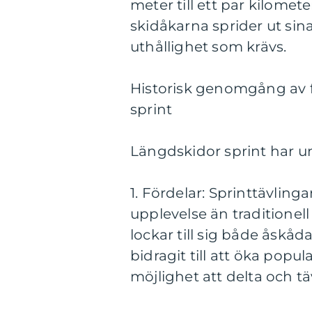
meter till ett par kilome
skidåkarna sprider ut sina
uthållighet som krävs.
Historisk genomgång av f
sprint
Längdskidor sprint har un
1. Fördelar: Sprinttävli
upplevelse än traditionel
lockar till sig både åskå
bidragit till att öka popu
möjlighet att delta och tä