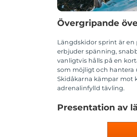
Övergripande över
Längdskidor sprint är e
erbjuder spänning, snabbh
vanligtvis hålls på en kor
som möjligt och hantera
Skidåkarna kämpar mot kl
adrenalinfylld tävling.
Presentation av l