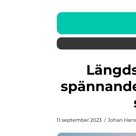
Längdskidor sprint: En
spännande
11 september 2023
Johan Han