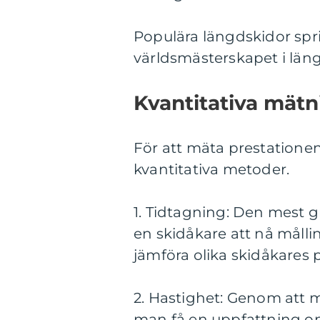
Populära längdskidor spri
världsmästerskapet i län
Kvantitativa mätn
För att mäta prestatione
kvantitativa metoder.
1. Tidtagning: Den mest 
en skidåkare att nå målli
jämföra olika skidåkares p
2. Hastighet: Genom att 
man få en uppfattning o