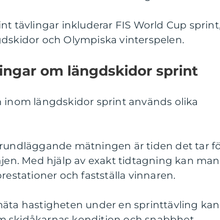
nt tävlingar inkluderar FIS World Cup sprint
gdskidor och Olympiska vinterspelen.
ingar om längdskidor sprint
n inom längdskidor sprint används olika
grundläggande mätningen är tiden det tar f
njen. Med hjälp av exakt tidtagning kan man
restationer och fastställa vinnaren.
mäta hastigheten under en sprinttävling kan
m skidåkarnas kondition och snabbhet.