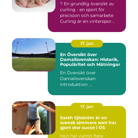
? En grundlig översikt av
curling - en sport för
precision och samarbete
Curling är en vinterspor...
17. jan
En Översikt över
Damallsvenskan: Historik,
Populäritet och Mätningar
En Översikt över
Damallsvenskan
Introduktion: ...
17. jan
Sarah Sjöström är en
svensk simmare som har
gjort stor succé i OS
Hon har vunnit flera