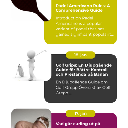
Padel Americano Rules: A
Comprehensive Guide
Introduction Padel
Americano is a popular
variant of padel that has
gained significant popularity
in...
18. jan
Golf Grips: En Djupgående
Guide för Bättre Kontroll
och Prestanda på Banan
En Djupgående Guide om
Golf Grepp Översikt av Golf
Grepp ...
17. jan
Vad går curling ut på