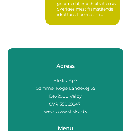
guldmedaljer och blivit en av
Sveriges mest framstående
idrottare. I denna arti...
Adress
web:
www.klikko.dk
Menu