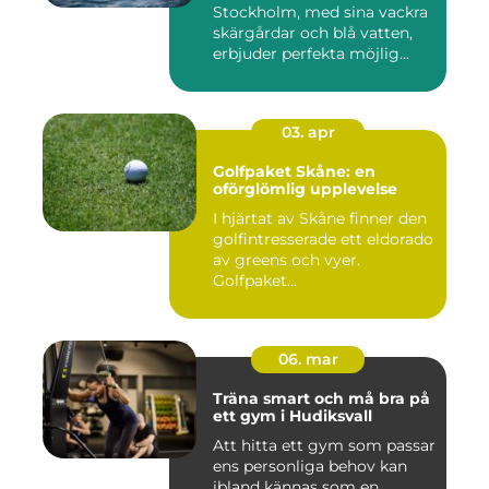
Stockholm, med sina vackra
skärgårdar och blå vatten,
erbjuder perfekta möjlig...
03. apr
Golfpaket Skåne: en
oförglömlig upplevelse
I hjärtat av Skåne finner den
golfintresserade ett eldorado
av greens och vyer.
Golfpaket...
06. mar
Träna smart och må bra på
ett gym i Hudiksvall
Att hitta ett gym som passar
ens personliga behov kan
ibland kännas som en