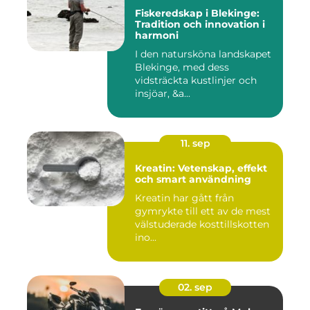
Fiskeredskap i Blekinge:
Tradition och innovation i
harmoni
I den natursköna landskapet
Blekinge, med dess
vidsträckta kustlinjer och
insjöar, &a...
11. sep
Kreatin: Vetenskap, effekt
och smart användning
Kreatin har gått från
gymrykte till ett av de mest
välstuderade kosttillskotten
ino...
02. sep