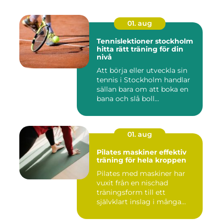
01. aug
Tennislektioner stockholm
hitta rätt träning för din
nivå
Att börja eller utveckla sin
tennis i Stockholm handlar
sällan bara om att boka en
bana och slå boll...
01. aug
Pilates maskiner effektiv
träning för hela kroppen
Pilates med maskiner har
vuxit från en nischad
träningsform till ett
självklart inslag i många
studi...