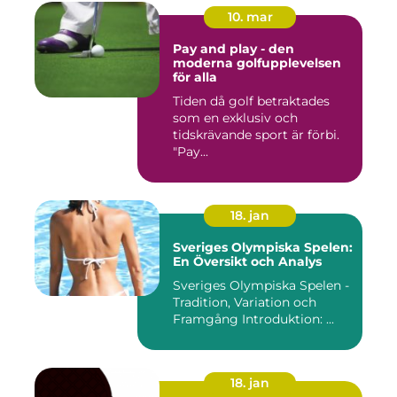
10. mar
Pay and play - den
moderna golfupplevelsen
för alla
Tiden då golf betraktades
som en exklusiv och
tidskrävande sport är förbi.
"Pay...
18. jan
Sveriges Olympiska Spelen:
En Översikt och Analys
Sveriges Olympiska Spelen -
Tradition, Variation och
Framgång Introduktion: ...
18. jan