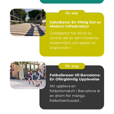
02. sep
Cykelbana: En Viktig Del av
Modern Infrastruktur
Cykelbanor har blivit en
central del av den moderna
stadsmiljön, och spelar en
avgörande r...
05. aug
Fotbollsresor till Barcelona:
En Oförglömlig Upplevelse
Att uppleva en
fotbollsmatch i Barcelona är
en dröm för många
fotbollsentusiast...