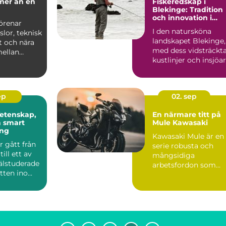
Fiskeredskap i
Blekinge: Tradition
och innovation i
örenar
harmoni
I den natursköna
slor, teknisk
landskapet Blekinge,
t och nära
med dess vidsträckt
ellan
kustlinjer och insjöar
och häst.
&a...
ep
02. sep
Vetenskap,
En närmare titt på
h smart
Mule Kawasaki
ng
Kawasaki Mule är en
r gått från
serie robusta och
ill ett av
mångsidiga
älstuderade
arbetsfordon som
tten ino...
särskilt är f...