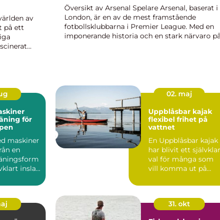
Översikt av Arsenal Spelare Arsenal, baserat i
London, är en av de mest framstående
världen av
fotbollsklubbarna i Premier League. Med en
t på ett
imponerande historia och en stark närvaro p
iga
den internationella scenen, är Arsenal känt fö
ascinerat
sin talangfulla och diverse gr...
sporter
aug
02. maj
askiner
Uppblåsbar kajak
räning för
flexibel frihet på
ppen
vattnet
ed maskiner
En Uppblåsbar kajak
från en
har blivit ett självkla
räningsform
val för många som
lvklart inslag
vill komma ut på
udi...
vattnet utan att kr...
maj
31. okt