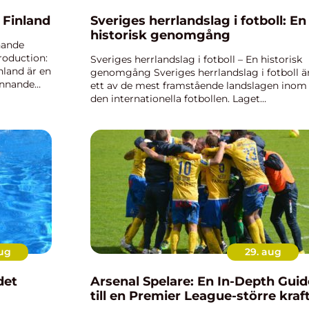
 Finland
Sveriges herrlandslag i fotboll: En
historisk genomgång
nande
roduction:
Sveriges herrlandslag i fotboll – En historisk
land är en
genomgång Sveriges herrlandslag i fotboll ä
ännande
ett av de mest framstående landslagen inom
et här är
den internationella fotbollen. Laget
representerar Sverige i olika internationella
turneringar och har en rik...
aug
29. aug
det
Arsenal Spelare: En In-Depth Guid
till en Premier League-större kraf