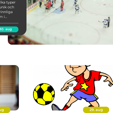
lka typer
unik och
innliga
m i
pännande
ar lockat
30. aug
aug
29. aug