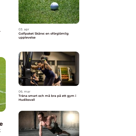
03. apr
r
Golfpaket Skåne: en oförglömlig
upplevelse
06. mar
Träna smart och må bra på ett gym i
Hudiksvall
e
t