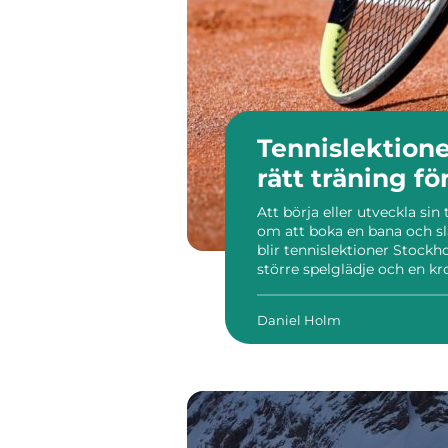
Tennislektioner 
rätt träning fö
Att börja eller utveckla sin
om att boka en bana och sl
blir tennislektioner Stockh
större spelglädje och en 
spel. Rätt tränare, tydlig
stor skillnad, oavsett om må
Daniel Holm