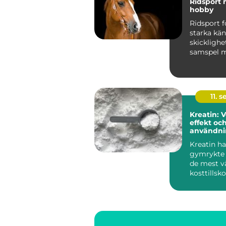
Ridsport mer än en
hobby
Ridsport f
starka kän
skicklighe
samspel m
människa 
För ...
11. s
Kreatin: 
effekt oc
användni
Kreatin ha
gymrykte t
de mest v
kosttillsko