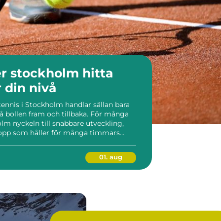
stockholm hitta
r din nivå
 tennis i Stockholm handlar sällan bara
å bollen fram och tillbaka. För många
olm nyckeln till snabbare utveckling,
kropp som håller för många timmars
 struktur och genomtänkt upplägg gör
le...
01. aug