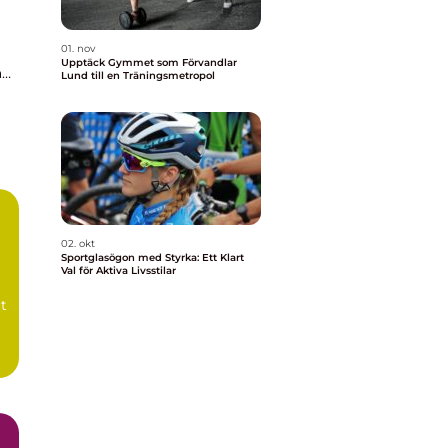
01. nov
Upptäck Gymmet som Förvandlar
å
Lund till en Träningsmetropol
r
02. okt
Sportglasögon med Styrka: Ett Klart
Val för Aktiva Livsstilar
rt