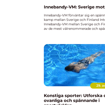
Innebandy-VM: Sverige mot
Innebandy-VM förväntar sig en spän
kamp mellan Sverige och Finland Int
Innebandy-VM mellan Sverige och Fin
av de mest välrenommerade och sp
matcherna inom innebandyvärlden. D
en översiktlig men grundlig artike...
29. 
Konstiga sporter: Utforska 
ovanliga och spännande i