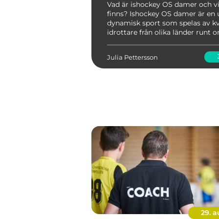
Vad är ishockey OS damer och vi
finns? Ishockey OS damer är en 
dynamisk sport som spelas av kv
idrottare från olika länder runt o
världen. Det är en av de mest s
händelserna inom ishockey och h
Julia Pettersson
stort intre...
29. 