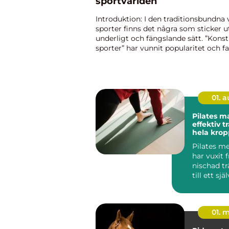
sportvärlden
Introduktion: I den traditionsbundna 
sporter finns det några som sticker u
underligt och fängslande sätt. ”Konst
sporter” har vunnit popularitet och f
människor runt om i världen. Dessa 
bryter normer...
01. 
Pilates m
effektiv t
hela kro
Pilates m
har vuxit 
nischad t
till ett sjä
i många st
01. 