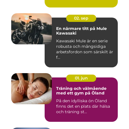
02. sep
En närmare titt på Mule
Kawasaki
Kawasaki Mule är en serie
robusta och mångsidiga
arbetsfordon som särskilt är
f...
01. jun
Träning och välmående
med ett gym på Öland
På den idylliska ön Öland
finns det en plats där hälsa
och träning st...