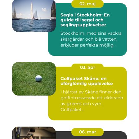
02. maj
Segla i Stockholm: En
guide till segel och
seglingsupplevelser
Stockholm, med sina vackra
skärgårdar och blå vatten,
erbjuder perfekta möjlig...
03. apr
Golfpaket Skåne: en
oförglömlig upplevelse
I hjärtat av Skåne finner den
golfintresserade ett eldorado
av greens och vyer.
Golfpaket...
06. mar