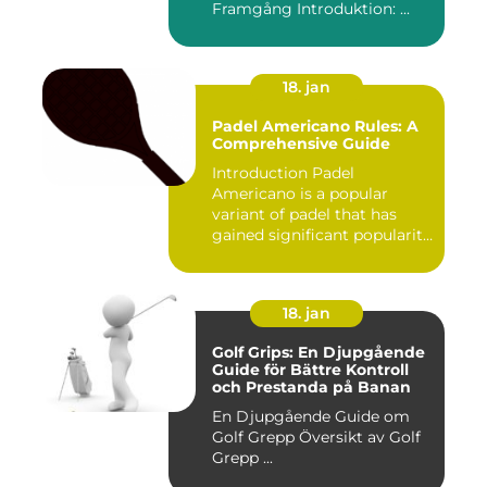
Framgång Introduktion: ...
18. jan
Padel Americano Rules: A
Comprehensive Guide
Introduction Padel
Americano is a popular
variant of padel that has
gained significant popularity
in...
18. jan
Golf Grips: En Djupgående
Guide för Bättre Kontroll
och Prestanda på Banan
En Djupgående Guide om
Golf Grepp Översikt av Golf
Grepp ...