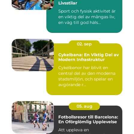
Livsstilar
Sport och fysisk aktivitet är
en viktig del av mångas liv,
en väg till god häls...
02. sep
Cykelbana: En Viktig Del av
Modern Infrastruktur
Cykelbanor har blivit en
central del av den moderna
stadsmiljön, och spelar en
avgörande r...
05. aug
Fotbollsresor till Barcelona:
En Oförglömlig Upplevelse
Att uppleva en