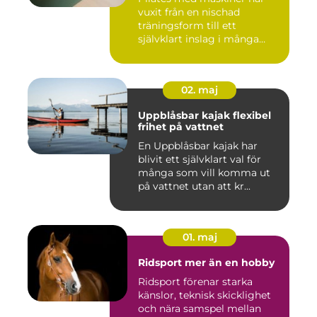
vuxit från en nischad
träningsform till ett
självklart inslag i många
studi...
02. maj
Uppblåsbar kajak flexibel
frihet på vattnet
En Uppblåsbar kajak har
blivit ett självklart val för
många som vill komma ut
på vattnet utan att kr...
01. maj
Ridsport mer än en hobby
Ridsport förenar starka
känslor, teknisk skicklighet
och nära samspel mellan