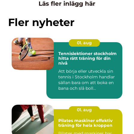
Läs fler inlägg här
Fler nyheter
01. aug
Tennislektioner stockholm
hitta rätt träning för din
nivå
Att börja eller utveckla sin
tennis i Stockholm handlar
sällan bara om att boka en
bana och slå boll...
01. aug
Pilates maskiner effektiv
träning för hela kroppen
Pilates med maskiner har