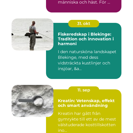
människa och häst. För ...
31. okt
Fiskeredskap i Blekinge:
Tradition och innovation i
harmoni
I den natursköna landskapet
Blekinge, med dess
vidsträckta kustlinjer och
insjöar, &a...
11. sep
Kreatin: Vetenskap, effekt
och smart användning
Kreatin har gått från
gymrykte till ett av de mest
välstuderade kosttillskotten
ino...