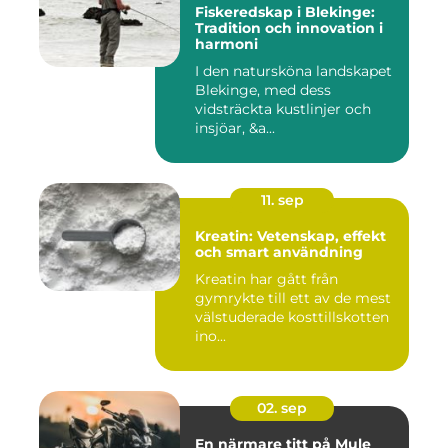
Fiskeredskap i Blekinge:
Tradition och innovation i
harmoni
I den natursköna landskapet
Blekinge, med dess
vidsträckta kustlinjer och
insjöar, &a...
11. sep
Kreatin: Vetenskap, effekt
och smart användning
Kreatin har gått från
gymrykte till ett av de mest
välstuderade kosttillskotten
ino...
02. sep
En närmare titt på Mule