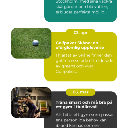
Stockholm, med sina vackra
skärgårdar och blå vatten,
erbjuder perfekta möjlig...
03. apr
Golfpaket Skåne: en
oförglömlig upplevelse
I hjärtat av Skåne finner den
golfintresserade ett eldorado
av greens och vyer.
Golfpaket...
06. mar
Träna smart och må bra på
ett gym i Hudiksvall
Att hitta ett gym som passar
ens personliga behov kan
ibland kännas som en