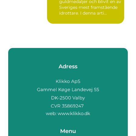
guldmedaljer och blivit en av
Sveriges mest framstående
idrottare. I denna arti...
Adress
web:
www.klikko.dk
Menu