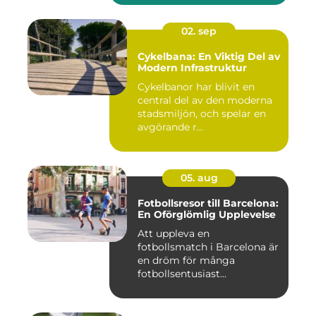
02. sep
Cykelbana: En Viktig Del av
Modern Infrastruktur
Cykelbanor har blivit en
central del av den moderna
stadsmiljön, och spelar en
avgörande r...
05. aug
Fotbollsresor till Barcelona:
En Oförglömlig Upplevelse
Att uppleva en
fotbollsmatch i Barcelona är
en dröm för många
fotbollsentusiast...