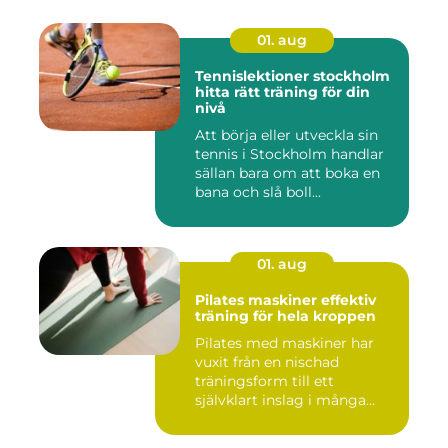
01. aug
Tennislektioner stockholm
hitta rätt träning för din
nivå
Att börja eller utveckla sin
tennis i Stockholm handlar
sällan bara om att boka en
bana och slå boll...
01. aug
Pilates maskiner effektiv
träning för hela kroppen
Pilates med maskiner har
vuxit från en nischad
träningsform till ett
självklart inslag i många
studi...