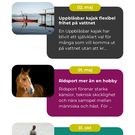
02. maj
Uppblåsbar kajak flexibel
frihet på vattnet
En Uppblåsbar kajak har
blivit ett självklart val för
många som vill komma ut
på vattnet utan att kr...
01. maj
Ridsport mer än en hobby
Ridsport förenar starka
känslor, teknisk skicklighet
och nära samspel mellan
människa och häst. För ...
31. okt