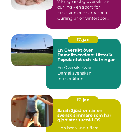
? En grundlig översikt av
curling - en sport för
precision och samarbete
Curling är en vinterspor...
17. jan
En Översikt över
Damallsvenskan: Historik,
Populäritet och Mätningar
En Översikt över
Damallsvenskan
Introduktion: ...
17. jan
Sarah Sjöström är en
svensk simmare som har
gjort stor succé i OS
Hon har vunnit flera