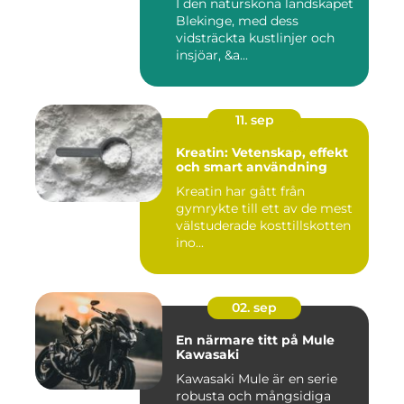
I den natursköna landskapet
Blekinge, med dess
vidsträckta kustlinjer och
insjöar, &a...
11. sep
Kreatin: Vetenskap, effekt
och smart användning
Kreatin har gått från
gymrykte till ett av de mest
välstuderade kosttillskotten
ino...
02. sep
En närmare titt på Mule
Kawasaki
Kawasaki Mule är en serie
robusta och mångsidiga