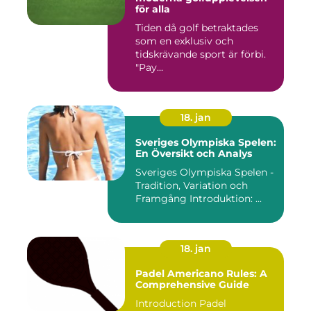
för alla
Tiden då golf betraktades
som en exklusiv och
tidskrävande sport är förbi.
"Pay...
18. jan
Sveriges Olympiska Spelen:
En Översikt och Analys
Sveriges Olympiska Spelen -
Tradition, Variation och
Framgång Introduktion: ...
18. jan
Padel Americano Rules: A
Comprehensive Guide
Introduction Padel