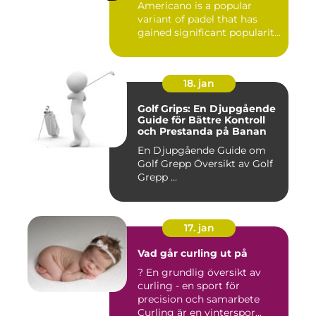
Americano is a popular
variant of padel that has
gained significant popularity
in...
18. jan
Golf Grips: En Djupgående
Guide för Bättre Kontroll
och Prestanda på Banan
En Djupgående Guide om
Golf Grepp Översikt av Golf
Grepp ...
17. jan
Vad går curling ut på
? En grundlig översikt av
curling - en sport för
precision och samarbete
Curling är en vinterspor...