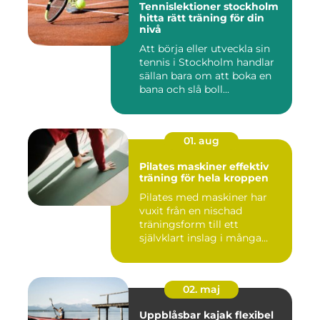
Tennislektioner stockholm
hitta rätt träning för din
nivå
Att börja eller utveckla sin
tennis i Stockholm handlar
sällan bara om att boka en
bana och slå boll...
01. aug
Pilates maskiner effektiv
träning för hela kroppen
Pilates med maskiner har
vuxit från en nischad
träningsform till ett
självklart inslag i många
studi...
02. maj
Uppblåsbar kajak flexibel