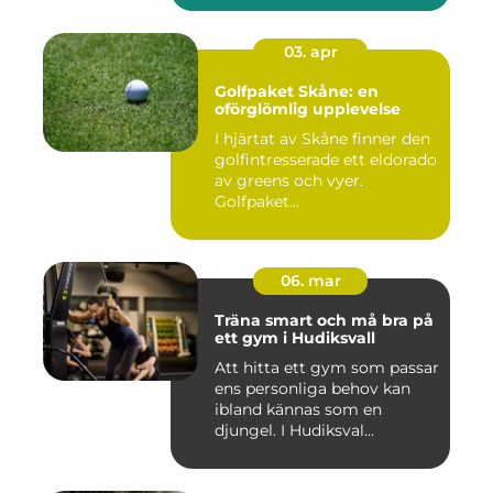
03. apr
Golfpaket Skåne: en
oförglömlig upplevelse
I hjärtat av Skåne finner den
golfintresserade ett eldorado
av greens och vyer.
Golfpaket...
06. mar
Träna smart och må bra på
ett gym i Hudiksvall
Att hitta ett gym som passar
ens personliga behov kan
ibland kännas som en
djungel. I Hudiksval...