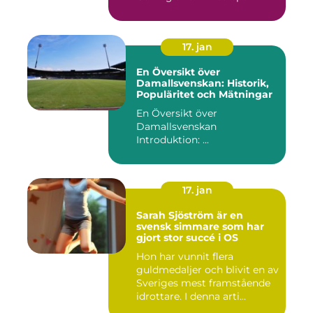
17. jan
En Översikt över
Damallsvenskan: Historik,
Populäritet och Mätningar
En Översikt över
Damallsvenskan
Introduktion: ...
17. jan
Sarah Sjöström är en
svensk simmare som har
gjort stor succé i OS
Hon har vunnit flera
guldmedaljer och blivit en av
Sveriges mest framstående
idrottare. I denna arti...