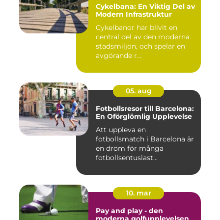
Cykelbana: En Viktig Del av
Modern Infrastruktur
Cykelbanor har blivit en
central del av den moderna
stadsmiljön, och spelar en
avgörande r...
05. aug
Fotbollsresor till Barcelona:
En Oförglömlig Upplevelse
Att uppleva en
fotbollsmatch i Barcelona är
en dröm för många
fotbollsentusiast...
10. mar
Pay and play - den
moderna golfupplevelsen