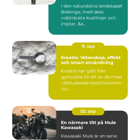
I den natursköna landskapet
Blekinge, med dess
vidsträckta kustlinjer och
insjöar, &a...
11. sep
Kreatin: Vetenskap, effekt
och smart användning
Kreatin har gått från
gymrykte till ett av de mest
välstuderade kosttillskotten
ino...
02. sep
En närmare titt på Mule
Kawasaki
Kawasaki Mule är en serie