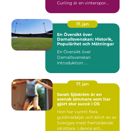
Curling är en vinterspor...
17. jan
En Översikt över
Damallsvenskan: Historik,
Populäritet och Mätningar
En Översikt över
Damallsvenskan
Introduktion: ...
17. jan
Sarah Sjöström är en
svensk simmare som har
gjort stor succé i OS
Hon har vunnit flera
guldmedaljer och blivit en av
Sveriges mest framstående
idrottare. I denna arti...