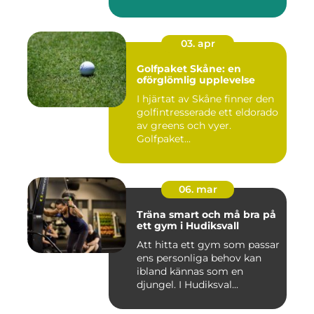
03. apr
Golfpaket Skåne: en
oförglömlig upplevelse
I hjärtat av Skåne finner den
golfintresserade ett eldorado
av greens och vyer.
Golfpaket...
06. mar
Träna smart och må bra på
ett gym i Hudiksvall
Att hitta ett gym som passar
ens personliga behov kan
ibland kännas som en
djungel. I Hudiksval...