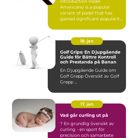
Introduction Padel
Americano is a popular
variant of padel that has
gained significant popularity
in...
18. jan
Golf Grips: En Djupgående
Guide för Bättre Kontroll
och Prestanda på Banan
En Djupgående Guide om
Golf Grepp Översikt av Golf
Grepp ...
17. jan
Vad går curling ut på
? En grundlig översikt av
curling - en sport för
precision och samarbete