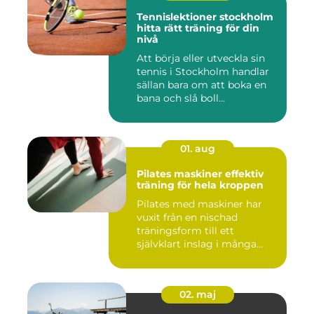
Tennislektioner stockholm
hitta rätt träning för din
nivå
Att börja eller utveckla sin
tennis i Stockholm handlar
sällan bara om att boka en
bana och slå boll...
01. aug
Pilates maskiner effektiv
träning för hela kroppen
Pilates med maskiner har
vuxit från en nischad
träningsform till ett
självklart inslag i många
studi...
02. maj