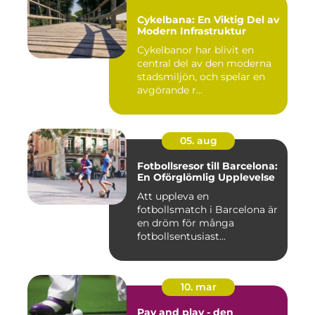
Cykelbana: En Viktig Del av
Modern Infrastruktur
Cykelbanor har blivit en
central del av den moderna
stadsmiljön, och spelar en
avgörande r...
05. aug
Fotbollsresor till Barcelona:
En Oförglömlig Upplevelse
Att uppleva en
fotbollsmatch i Barcelona är
en dröm för många
fotbollsentusiast...
10. mar
Pay and play - den