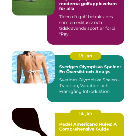
moderna golfupplevelsen
för alla
Tiden då golf betraktades
som en exklusiv och
tidskrävande sport är förbi.
"Pay...
18. jan
Sveriges Olympiska Spelen:
En Översikt och Analys
Sveriges Olympiska Spelen -
Tradition, Variation och
Framgång Introduktion: ...
18. jan
Padel Americano Rules: A
Comprehensive Guide