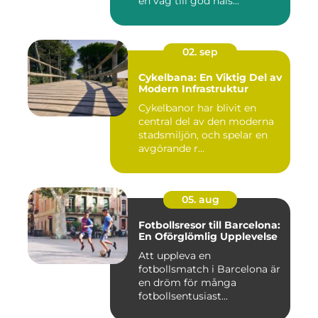
en väg till god häls...
02. sep
Cykelbana: En Viktig Del av
Modern Infrastruktur
Cykelbanor har blivit en
central del av den moderna
stadsmiljön, och spelar en
avgörande r...
05. aug
Fotbollsresor till Barcelona:
En Oförglömlig Upplevelse
Att uppleva en
fotbollsmatch i Barcelona är
en dröm för många
fotbollsentusiast...