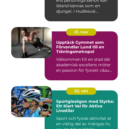
ens personliga behov kan
ibland kännas som en
djungel. I Hudiksval...
01. nov
Upptäck Gymmet som
Förvandlar Lund till en
Träningsmetropol
Välkommen till en stad där
akademisk excellens möter
en passion för fysiskt v&au...
02. okt
Sportglasögon med Styrka:
Ett Klart Val för Aktiva
Livsstilar
Sport och fysisk aktivitet är
en viktig del av mångas liv,