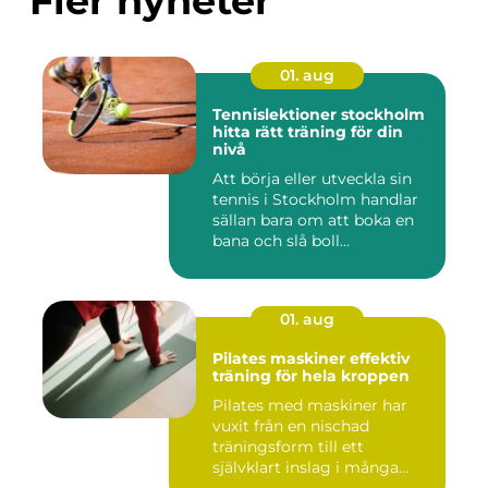
Fler nyheter
01. aug
Tennislektioner stockholm
hitta rätt träning för din
nivå
Att börja eller utveckla sin
tennis i Stockholm handlar
sällan bara om att boka en
bana och slå boll...
01. aug
Pilates maskiner effektiv
träning för hela kroppen
Pilates med maskiner har
vuxit från en nischad
träningsform till ett
självklart inslag i många