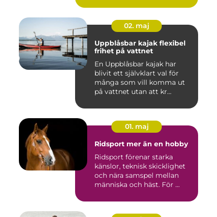
studi...
02. maj
Uppblåsbar kajak flexibel
frihet på vattnet
En Uppblåsbar kajak har
blivit ett självklart val för
många som vill komma ut
på vattnet utan att kr...
01. maj
Ridsport mer än en hobby
Ridsport förenar starka
känslor, teknisk skicklighet
och nära samspel mellan
människa och häst. För ...