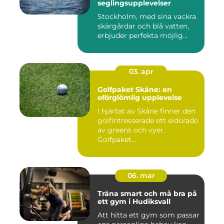
seglingsupplevelser
Stockholm, med sina vackra
skärgårdar och blå vatten,
erbjuder perfekta möjlig...
03. apr
Golfpaket Skåne: en
oförglömlig upplevelse
I hjärtat av Skåne finner den
golfintresserade ett eldorado
av greens och vyer.
Golfpaket...
06. mar
Träna smart och må bra på
ett gym i Hudiksvall
Att hitta ett gym som passar