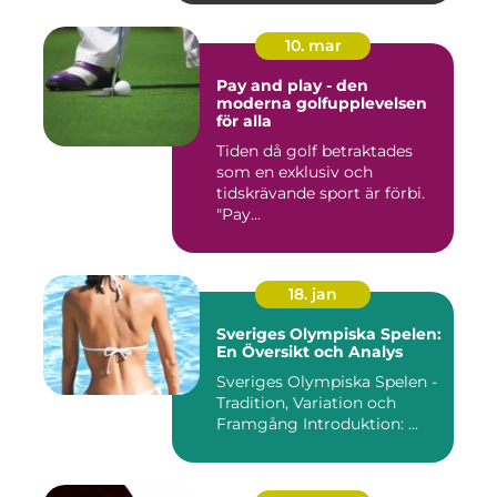
10. mar
Pay and play - den
moderna golfupplevelsen
för alla
Tiden då golf betraktades
som en exklusiv och
tidskrävande sport är förbi.
"Pay...
18. jan
Sveriges Olympiska Spelen:
En Översikt och Analys
Sveriges Olympiska Spelen -
Tradition, Variation och
Framgång Introduktion: ...