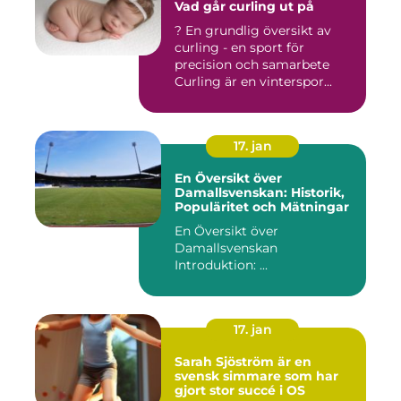
Vad går curling ut på
? En grundlig översikt av
curling - en sport för
precision och samarbete
Curling är en vinterspor...
17. jan
En Översikt över
Damallsvenskan: Historik,
Populäritet och Mätningar
En Översikt över
Damallsvenskan
Introduktion: ...
17. jan
Sarah Sjöström är en
svensk simmare som har
gjort stor succé i OS