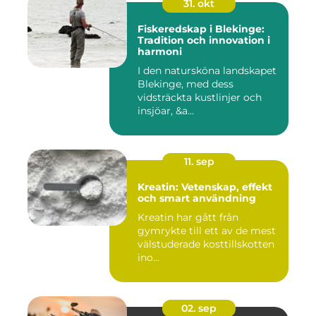
31. okt
Fiskeredskap i Blekinge:
Tradition och innovation i
harmoni
I den natursköna landskapet
Blekinge, med dess
vidsträckta kustlinjer och
insjöar, &a...
11. sep
Kreatin: Vetenskap, effekt
och smart användning
Kreatin har gått från
gymrykte till ett av de mest
välstuderade kosttillskotten
ino...
02. sep