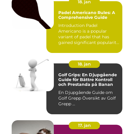
18. jan
Padel Americano Rules: A
Comprehensive Guide
Introduction Padel
Americano is a popular
variant of padel that has
gained significant popularity
in...
18. jan
Golf Grips: En Djupgående
Guide för Bättre Kontroll
och Prestanda på Banan
En Djupgående Guide om
Golf Grepp Översikt av Golf
Grepp ...
17. jan