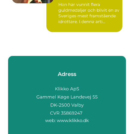
Hon har vunnit flera
guldmedaljer och blivit en av
Sveriges mest framstående
idrottare. I denna arti...
Adress
web:
www.klikko.dk