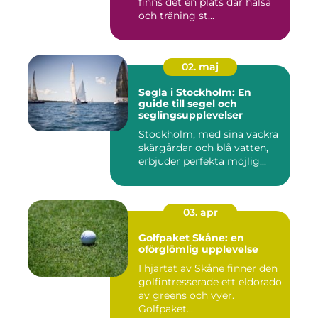
finns det en plats där hälsa
och träning st...
02. maj
Segla i Stockholm: En
guide till segel och
seglingsupplevelser
Stockholm, med sina vackra
skärgårdar och blå vatten,
erbjuder perfekta möjlig...
03. apr
Golfpaket Skåne: en
oförglömlig upplevelse
I hjärtat av Skåne finner den
golfintresserade ett eldorado
av greens och vyer.
Golfpaket...