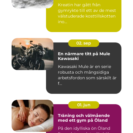
Kreatin har gått från
gymrykte till ett av de mest
välstuderade kosttillskotten
ino...
02. sep
En närmare titt på Mule
Kawasaki
Kawasaki Mule är en serie
robusta och mångsidiga
arbetsfordon som särskilt är
f...
01. jun
Träning och välmående
med ett gym på Öland
På den idylliska ön Öland