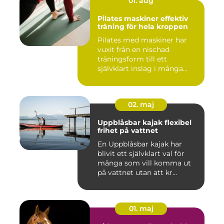
01. aug
Pilates maskiner effektiv
träning för hela kroppen
Pilates med maskiner har
vuxit från en nischad
träningsform till ett
självklart inslag i många
studi...
02. maj
Uppblåsbar kajak flexibel
frihet på vattnet
En Uppblåsbar kajak har
blivit ett självklart val för
många som vill komma ut
på vattnet utan att kr...
01. maj