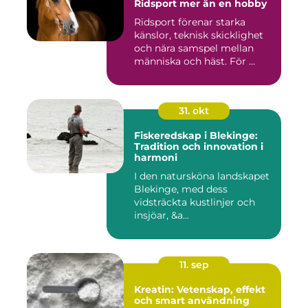
Ridsport mer än en hobby
Ridsport förenar starka
känslor, teknisk skicklighet
och nära samspel mellan
människa och häst. För ...
31. okt
Fiskeredskap i Blekinge:
Tradition och innovation i
harmoni
I den natursköna landskapet
Blekinge, med dess
vidsträckta kustlinjer och
insjöar, &a...
11. sep
Kreatin: Vetenskap, effekt
och smart användning