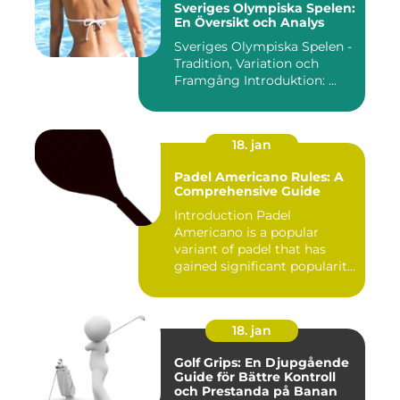
Sveriges Olympiska Spelen:
En Översikt och Analys
Sveriges Olympiska Spelen -
Tradition, Variation och
Framgång Introduktion: ...
18. jan
Padel Americano Rules: A
Comprehensive Guide
Introduction Padel
Americano is a popular
variant of padel that has
gained significant popularity
in...
18. jan
Golf Grips: En Djupgående
Guide för Bättre Kontroll
och Prestanda på Banan