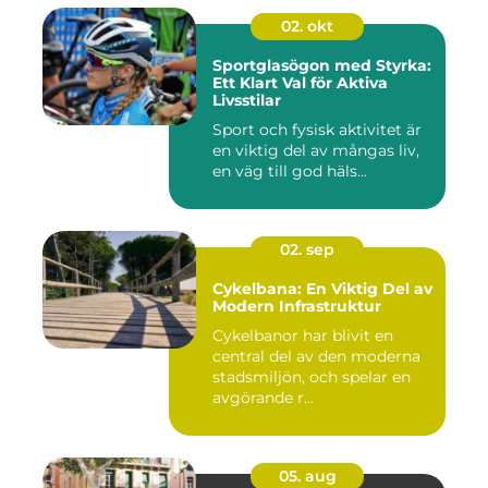
02. okt
Sportglasögon med Styrka:
Ett Klart Val för Aktiva
Livsstilar
Sport och fysisk aktivitet är
en viktig del av mångas liv,
en väg till god häls...
02. sep
Cykelbana: En Viktig Del av
Modern Infrastruktur
Cykelbanor har blivit en
central del av den moderna
stadsmiljön, och spelar en
avgörande r...
05. aug