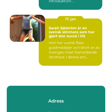
Introduktion: ...
17. jan
Sarah Sjöström är en
svensk simmare som har
gjort stor succé i OS
Hon har vunnit flera
guldmedaljer och blivit en av
Sveriges mest framstående
idrottare. I denna arti...
Adress