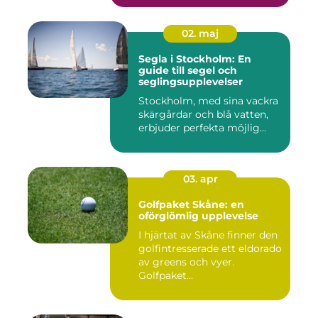
02. maj
Segla i Stockholm: En
guide till segel och
seglingsupplevelser
Stockholm, med sina vackra
skärgårdar och blå vatten,
erbjuder perfekta möjlig...
03. apr
Golfpaket Skåne: en
oförglömlig upplevelse
I hjärtat av Skåne finner den
golfintresserade ett eldorado
av greens och vyer.
Golfpaket...