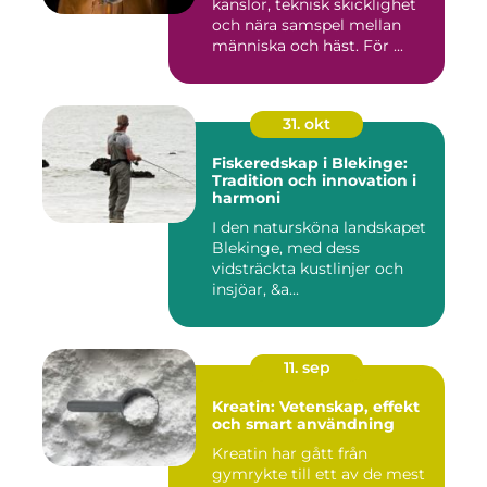
känslor, teknisk skicklighet
och nära samspel mellan
människa och häst. För ...
31. okt
Fiskeredskap i Blekinge:
Tradition och innovation i
harmoni
I den natursköna landskapet
Blekinge, med dess
vidsträckta kustlinjer och
insjöar, &a...
11. sep
Kreatin: Vetenskap, effekt
och smart användning
Kreatin har gått från
gymrykte till ett av de mest