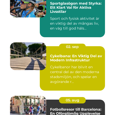
Sportglasögon med Styrka:
Ett Klart Val för Aktiva
Livsstilar
Sport och fysisk aktivitet är
en viktig del av mångas liv,
en väg till god häls...
02. sep
Cykelbana: En Viktig Del av
Modern Infrastruktur
Cykelbanor har blivit en
central del av den moderna
stadsmiljön, och spelar en
avgörande r...
05. aug
Fotbollsresor till Barcelona:
En Oförglömlig Upplevelse