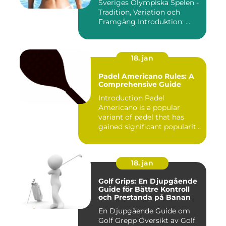
Sveriges Olympiska Spelen -
Tradition, Variation och
Framgång Introduktion: ...
18. jan
Padel Americano Rules: A
Comprehensive Guide
Introduction Padel
Americano is a popular
variant of padel that has
gained significant popularity
in...
18. jan
Golf Grips: En Djupgående
Guide för Bättre Kontroll
och Prestanda på Banan
En Djupgående Guide om
Golf Grepp Översikt av Golf