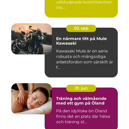
välstuderade kosttillskotten
ino...
02. sep
En närmare titt på Mule
Kawasaki
Kawasaki Mule är en serie
robusta och mångsidiga
arbetsfordon som särskilt är
f...
01. jun
Träning och välmående
med ett gym på Öland
På den idylliska ön Öland
finns det en plats där hälsa
och träning st...