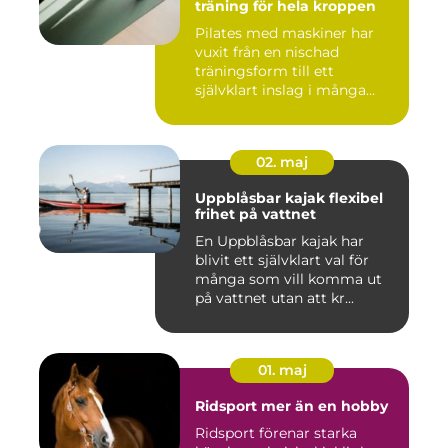
träning för hela kroppen
Pilates med maskiner har
vuxit från en nischad
träningsform till ett
självklart inslag i många
studi...
02. maj
Uppblåsbar kajak flexibel
frihet på vattnet
En Uppblåsbar kajak har
blivit ett självklart val för
många som vill komma ut
på vattnet utan att kr...
01. maj
Ridsport mer än en hobby
Ridsport förenar starka