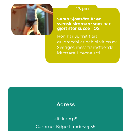
17. jan
Sarah Sjöström är en
svensk simmare som har
gjort stor succé i OS
Hon har vunnit flera
guldmedaljer och blivit en av
Sveriges mest framstående
idrottare. I denna arti...
Adress