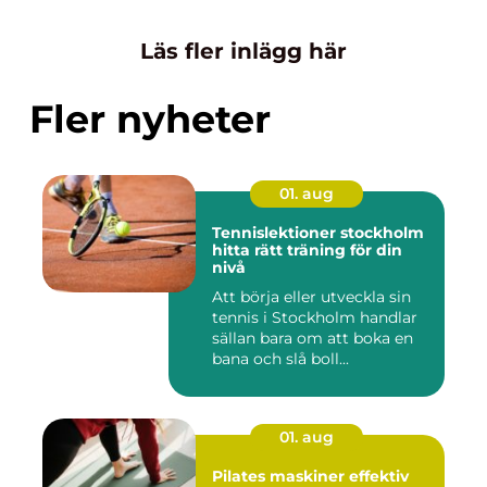
Läs fler inlägg här
Fler nyheter
01. aug
Tennislektioner stockholm
hitta rätt träning för din
nivå
Att börja eller utveckla sin
tennis i Stockholm handlar
sällan bara om att boka en
bana och slå boll...
01. aug
Pilates maskiner effektiv