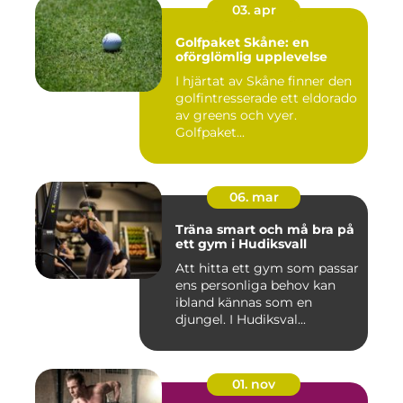
03. apr
Golfpaket Skåne: en
oförglömlig upplevelse
I hjärtat av Skåne finner den
golfintresserade ett eldorado
av greens och vyer.
Golfpaket...
06. mar
Träna smart och må bra på
ett gym i Hudiksvall
Att hitta ett gym som passar
ens personliga behov kan
ibland kännas som en
djungel. I Hudiksval...
01. nov