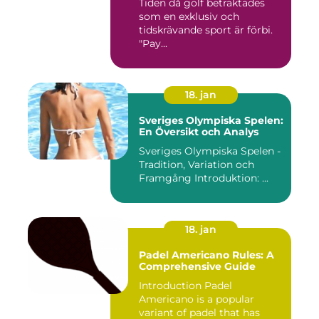
Tiden då golf betraktades
som en exklusiv och
tidskrävande sport är förbi.
"Pay...
18. jan
Sveriges Olympiska Spelen:
En Översikt och Analys
Sveriges Olympiska Spelen -
Tradition, Variation och
Framgång Introduktion: ...
18. jan
Padel Americano Rules: A
Comprehensive Guide
Introduction Padel
Americano is a popular
variant of padel that has