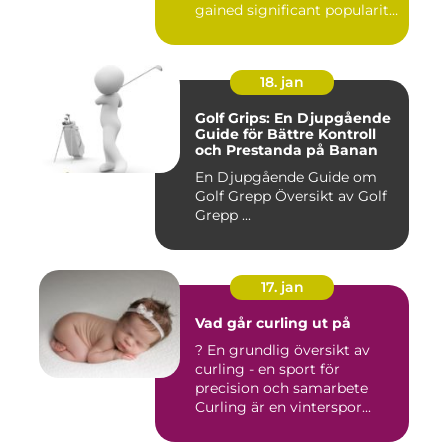
gained significant popularity
in...
18. jan
Golf Grips: En Djupgående
Guide för Bättre Kontroll
och Prestanda på Banan
En Djupgående Guide om
Golf Grepp Översikt av Golf
Grepp ...
17. jan
Vad går curling ut på
? En grundlig översikt av
curling - en sport för
precision och samarbete
Curling är en vinterspor...