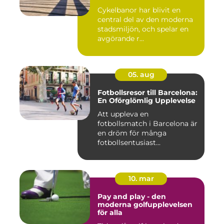
Cykelbanor har blivit en
central del av den moderna
stadsmiljön, och spelar en
avgörande r...
05. aug
Fotbollsresor till Barcelona:
En Oförglömlig Upplevelse
Att uppleva en
fotbollsmatch i Barcelona är
en dröm för många
fotbollsentusiast...
10. mar
Pay and play - den
moderna golfupplevelsen
för alla