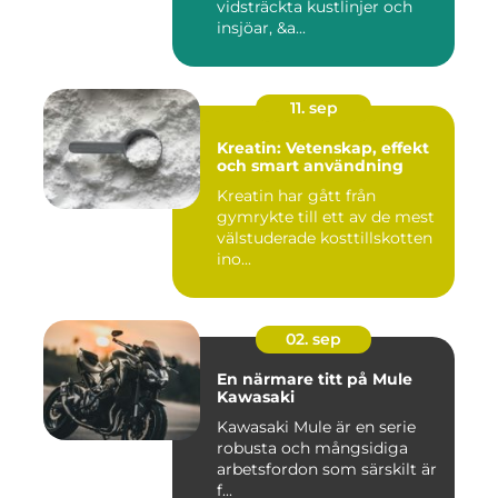
vidsträckta kustlinjer och
insjöar, &a...
11. sep
Kreatin: Vetenskap, effekt
och smart användning
Kreatin har gått från
gymrykte till ett av de mest
välstuderade kosttillskotten
ino...
02. sep
En närmare titt på Mule
Kawasaki
Kawasaki Mule är en serie
robusta och mångsidiga
arbetsfordon som särskilt är
f...