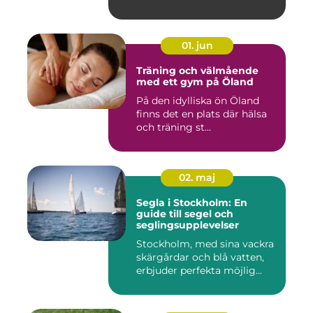
01. jun
Träning och välmående
med ett gym på Öland
På den idylliska ön Öland
finns det en plats där hälsa
och träning st...
02. maj
Segla i Stockholm: En
guide till segel och
seglingsupplevelser
Stockholm, med sina vackra
skärgårdar och blå vatten,
erbjuder perfekta möjlig...