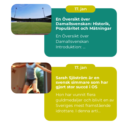
17. jan
En Översikt över
Damallsvenskan: Historik,
Populäritet och Mätningar
En Översikt över
Damallsvenskan
Introduktion: ...
17. jan
Sarah Sjöström är en
svensk simmare som har
gjort stor succé i OS
Hon har vunnit flera
guldmedaljer och blivit en av
Sveriges mest framstående
idrottare. I denna arti...