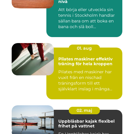
nivå
Att börja eller utveckla sin
tennis i Stockholm handlar
sällan bara om att boka en
bana och slå boll...
01. aug
Pilates maskiner effektiv
träning för hela kroppen
Pilates med maskiner har
vuxit från en nischad
träningsform till ett
självklart inslag i många
studi...
02. maj
Uppblåsbar kajak flexibel
frihet på vattnet
En Uppblåsbar kajak har