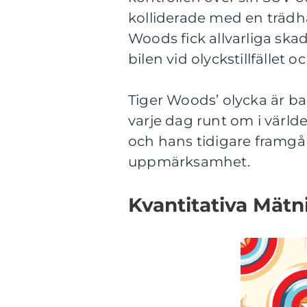
kolliderade med en trädhäg
Woods fick allvarliga ska
bilen vid olyckstillfället
Tiger Woods’ olycka är b
varje dag runt om i värl
och hans tidigare framgå
uppmärksamhet.
Kvantitativa Mät