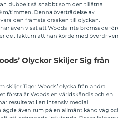
tan dubbelt så snabbt som den tillåtna
 km/timmen. Denna överträdelse av
ara den främsta orsaken till olyckan.
s har även visat att Woods inte bromsade för
ärker det faktum att han körde med överdrive
ods’ Olyckor Skiljer Sig från
om skiljer Tiger Woods’ olycka från andra
det första är Woods en världskändis och en
ar resulterat i en intensiv medial
 ägde även rum på en allmänt känd väg oc