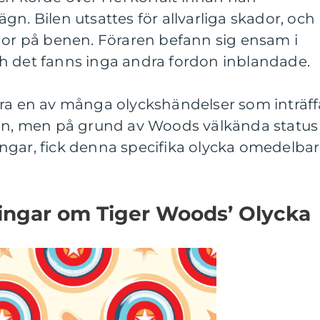
n. Bilen utsattes för allvarliga skador, och
dor på benen. Föraren befann sig ensam i
 och det fanns inga andra fordon inblandade.
ara en av många olyckshändelser som inträff
den, men på grund av Woods välkända status
ngar, fick denna specifika olycka omedelbar
ningar om Tiger Woods’ Olycka