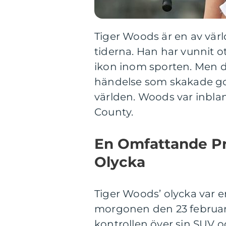
Tiger Woods är en av vä
tiderna. Han har vunnit ot
ikon inom sporten. Men de
händelse som skakade g
världen. Woods var inbland
County.
En Omfattande Pr
Olycka
Tiger Woods’ olycka var e
morgonen den 23 februari
kontrollen över sin SUV oc