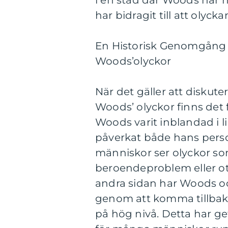
i en stad där Woods har h
har bidragit till att oly
En Historisk Genomgång 
Woods’olyckor
När det gäller att diskute
Woods’ olyckor finns det f
Woods varit inblandad i l
påverkat både hans person
människor ser olyckor som
beroendeproblem eller oti
andra sidan har Woods oc
genom att komma tillbaka 
på hög nivå. Detta har g