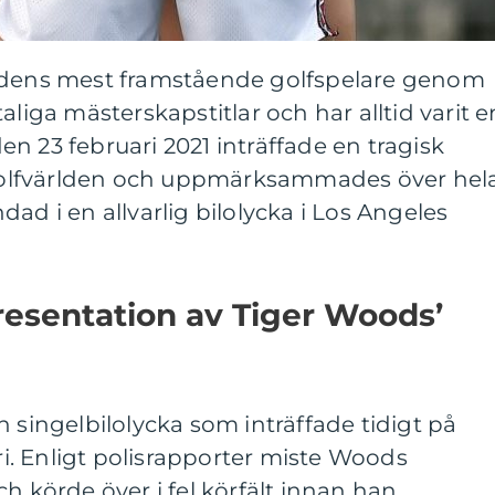
rldens mest framstående golfspelare genom
aliga mästerskapstitlar och har alltid varit e
n 23 februari 2021 inträffade en tragisk
olfvärlden och uppmärksammades över hel
ad i en allvarlig bilolycka i Los Angeles
esentation av Tiger Woods’
n singelbilolycka som inträffade tidigt på
. Enligt polisrapporter miste Woods
h körde över i fel körfält innan han