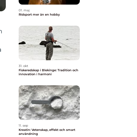
01. maj
Ridsport mer än en hobby
n
a
31. okt
Fiskeredskap i Blekinge: Tradition och
innovation i harmoni
11. sep
Kreatin: Vetenskap, effekt och smart
användning