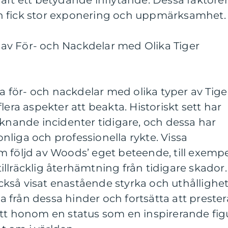
aft ett betydande inflytande. Dessa faktore
ckan fick stor exponering och uppmärksamhet.
av För- och Nackdelar med Olika Tiger
ra för- och nackdelar med olika typer av Tige
lera aspekter att beakta. Historiskt sett har
iknande incidenter tidigare, och dessa har
liga och professionella rykte. Vissa
 följd av Woods’ eget beteende, till exemp
llräcklig återhämtning från tidigare skador.
kså visat enastående styrka och uthållighe
från dessa hinder och fortsätta att prester
ett honom en status som en inspirerande fig