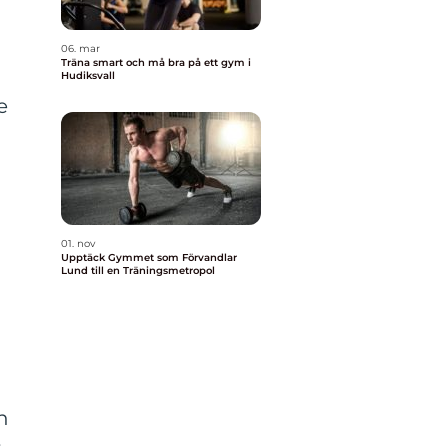
06. mar
Träna smart och må bra på ett gym i
Hudiksvall
e
n
01. nov
Upptäck Gymmet som Förvandlar
Lund till en Träningsmetropol
h